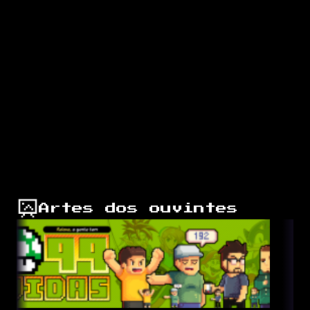
ou não. Os melhores jogos tem as melhores trilhas?
Existe ditadura musical? Quem manda na Internet?
Cabelo loiro: Passa o rodo?
Deixe o seu comentário, amigo gamer.
Playlist com as músicas
do cast
Links comentados
[VIDEO] Mulher na Enchente 64
[VIDEO] 2080 - My Mega Drive
[LINK] OC Remix – Remixes de Game Music
Artes dos ouvintes