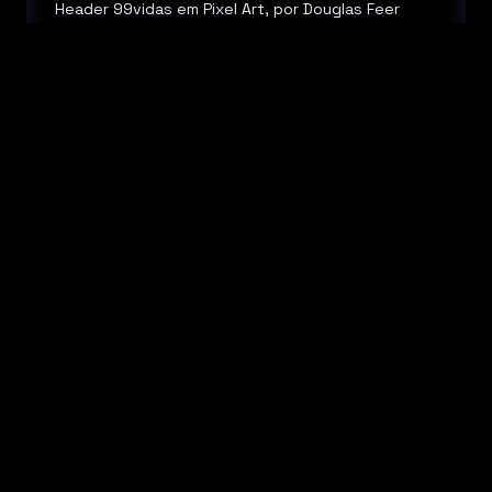
Header 99vidas em Pixel Art, por Douglas Feer
Créditos
Edição/Trilha:
Bruno Carvalho
Tags
Donkey Kong Country
Megaman (Rockman)
Pokemon
Portal
Red Dead Redemption
Super Mario Bros.
The Last of Us
The Legend of Zelda
Wild Arms
RPG
Ver todas
Participantes
Jurandir Filho
Izzy Nobre
Evandro de Freitas