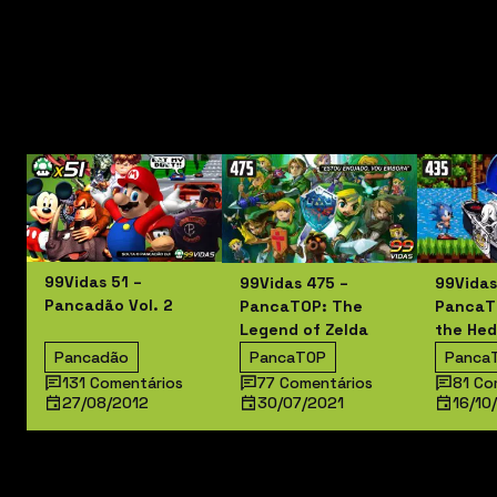
Relacionados
99Vidas 51 –
99Vidas 475 –
99Vidas
Pancadão Vol. 2
PancaTOP: The
PancaT
Legend of Zelda
the He
Pancadão
PancaTOP
Panca
131 Comentários
77 Comentários
81 Co
27/08/2012
30/07/2021
16/10
99vidas 106 – Os Melhores da Sétima