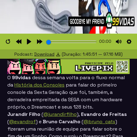
00:00
Restart
Rewind
Play
Forward
Mute
Set
Podcast:
Download
(Duração: 1:45:51 — 97.16 MB)
10s
10s
O
99vidas
dessa semana volta para o fluxo normal
da
História dos Consoles
para falar do primeiro
console da Sexta Geração que foi, também, a
derradeira empreitada da
SEGA
com um hardware
próprio, o
Dreamcast
e seus 128 bits.
Jurandir Filho
(
@jurandirfilho
),
Evandro de Freitas
(
@evandrof
) e
Bruno Carvalho
(
@bruno_cats
)
fizeram uma reunião de equipe para falar sobre o
fim de um Sonho. Como surgiu o Dreamcast? Para