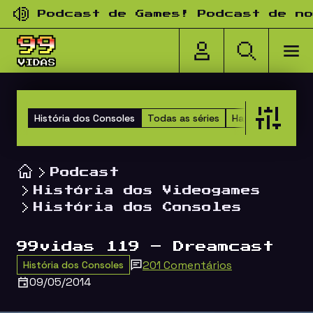
Pular para o conteúdo
Podcast de Games! Podcast de nosta
História dos Consoles
Todas as séries
Happy Hour dos 
Podcast
História dos Videogames
História dos Consoles
99vidas 119 – Dreamcast
201 Comentários
História dos Consoles
09/05/2014