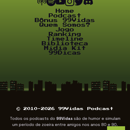
Home
Podcast
Bônus 99Vidas
Quem Somos?
Jogo
Ranking
Timeline
Biblioteca
Mídia Kit
99Dicas
© 2010-2026 99Vidas Podcast
Todos os podcasts do
99Vidas
são de humor e simulam
um período de zoeira entre amigos nos anos 80 e 90.