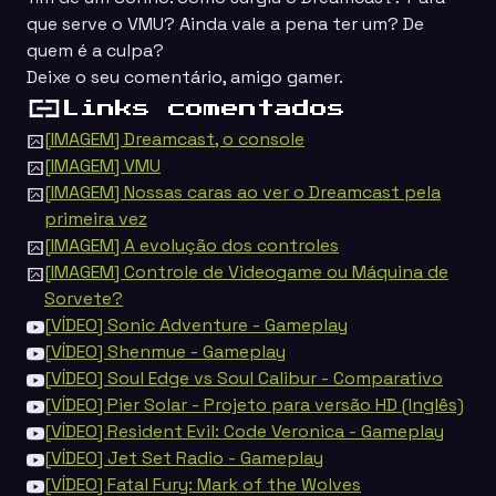
que serve o VMU? Ainda vale a pena ter um? De
quem é a culpa?
Deixe o seu comentário, amigo gamer.
Links comentados
[IMAGEM] Dreamcast, o console
[IMAGEM] VMU
[IMAGEM] Nossas caras ao ver o Dreamcast pela
primeira vez
[IMAGEM] A evolução dos controles
[IMAGEM] Controle de Videogame ou Máquina de
Sorvete?
[VÍDEO] Sonic Adventure - Gameplay
[VÍDEO] Shenmue - Gameplay
[VÍDEO] Soul Edge vs Soul Calibur - Comparativo
[VÍDEO] Pier Solar - Projeto para versão HD (Inglês)
[VÍDEO] Resident Evil: Code Veronica - Gameplay
[VÍDEO] Jet Set Radio - Gameplay
[VÍDEO] Fatal Fury: Mark of the Wolves