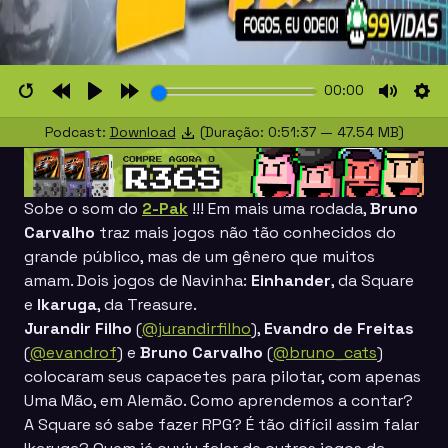
00:00
Restart
Rewind
Play
Forward
Mute
Set
Podcast:
Download
(Duração: 0:51:37 — 47.54 MB)
10s
10s
Sobe o som do
2-Pak
!!! Em mais uma rodada,
Bruno
Carvalho
traz mais jogos não tão conhecidos do
grande público, mas de um gênero que muitos
amam. Dois jogos de Navinha:
Einhander
, da Square
e
Ikaruga
, da Treasure
.
Jurandir Filho
(
@jurandirfilho
),
Evandro de Freitas
(
@evandrof
) e
Bruno Carvalho
(
@bruno_cats
)
colocaram seus capacetes para pilotar, com apenas
Uma Mão, em Alemão. Como aprendemos a contar?
A Square só sabe fazer RPG? É tão difícil assim falar