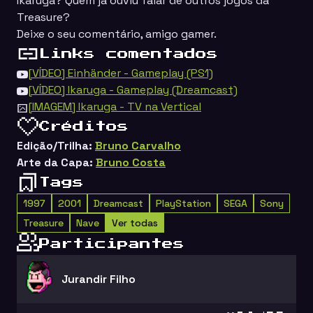
Ikaruga? Quem já ouviu falar de outros jogos da
Treasure?
Deixe o seu comentário, amigo gamer.
Links comentados
[VÍDEO] Einhänder - Gameplay (PS1)
[VÍDEO] Ikaruga - Gameplay (Dreamcast)
[IMAGEM] Ikaruga - TV na Vertical
Créditos
Edição/Trilha:
Bruno Carvalho
Arte da Capa:
Bruno Costa
Tags
1997
2001
Dreamcast
PlayStation
SEGA
Sony
Treasure
Nave
Ver todas
Participantes
Jurandir Filho