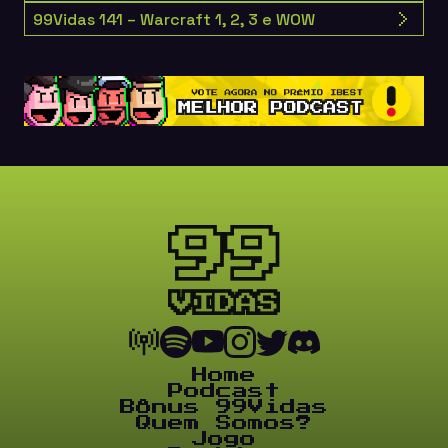
99Vidas 141 – Warcraft 1, 2, 3 e WOW
Home
Podcast
Bônus 99Vidas
Quem Somos?
Jogo