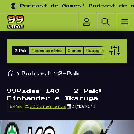
Pular para o conteúdo
Podcast de Games! Podcast de nost
2-Pak
Todas as séries
Clones
Happy Hour dos Amigos
Podcast
2-Pak
99Vidas 140 – 2-Pak:
Einhander e Ikaruga
83 Comentários
31/10/2014
2-Pak