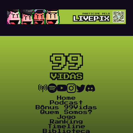
Home
Podcast
Bônus 99Vidas
Quem Somos?
Jogo
Ranking
Timeline
Biblioteca