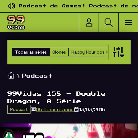
Pular para o conteúdo
Podcast de Games! Podcast de nosta
Todas as séries
Clones
Happy Hour dos Amigos
Versu
Podcast
99Vidas 158 – Double
Dragon, A Série
95 Comentários
13/03/2015
Podcast