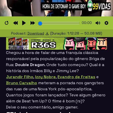
00:00
Restart
Rewind
Play
Forward
Mute
Set
Podcast:
Download
(Duração: 1:12:28 — 50.08 MB)
10s
10s
Chegou a hora de falar de uma franquia clássica
responsável pela popularização do gênero
Briga de
Rua
:
Double Dragon
. Onde tudo começou? Qual é a
história dos irmãos Billy e Jimmy Lee?
Jurandir Filho
,
Izzy Nobre
,
Evandro de Freitas
e
Bruno Carvalho
meteram a porrada nos gangsters
das ruas de uma Nova York pós-apocalíptica.
Quantos jogos foram lançados? Teve algum gênero
além de
Beat ‘em Up
? O filme é bom (rs)?
Deixe o seu comentário, amigo gamer.