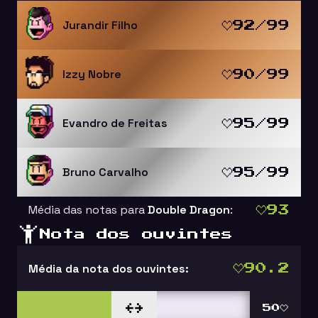
Jurandir Filho
92/99
Izzy Nobre
90/99
Evandro de Freitas
95/99
Bruno Carvalho
95/99
Média das notas para
Double Dragon
:
93
Nota dos ouvintes
Média da nota dos ouvintes:
90.2
50