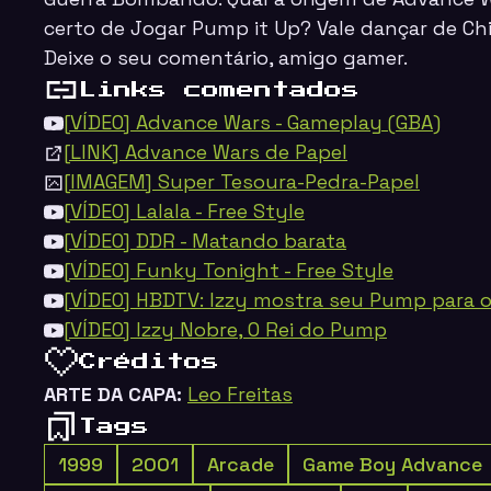
certo de Jogar Pump it Up? Vale dançar de Ch
Deixe o seu comentário, amigo gamer.
Links comentados
[VÍDEO] Advance Wars - Gameplay (GBA)
[LINK] Advance Wars de Papel
[IMAGEM] Super Tesoura-Pedra-Papel
[VÍDEO] Lalala - Free Style
[VÍDEO] DDR - Matando barata
[VÍDEO] Funky Tonight - Free Style
[VÍDEO] HBDTV: Izzy mostra seu Pump para 
[VÍDEO] Izzy Nobre, O Rei do Pump
Créditos
ARTE DA CAPA:
Leo Freitas
Tags
1999
2001
Arcade
Game Boy Advance