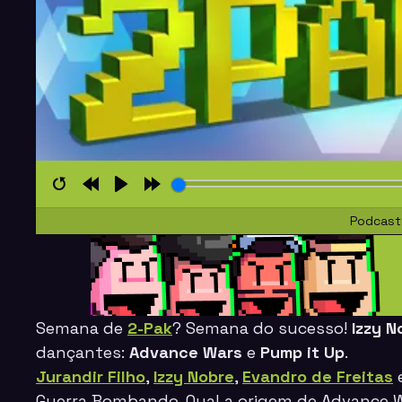
Restart
Rewind
Play
Forward
Podcast
10s
10s
Semana de
2-Pak
? Semana do sucesso!
Izzy N
dançantes:
Advance Wars
e
Pump it Up
.
Jurandir Filho
,
Izzy Nobre
,
Evandro de Freitas
Guerra Bombando. Qual a origem de Advance W