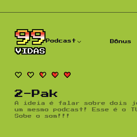
Pular para o conteúdo
Podcast
Bônus
2-Pak
A ideia é falar sobre dois j
um mesmo podcast! Esse é o T
Sobe o som!!!