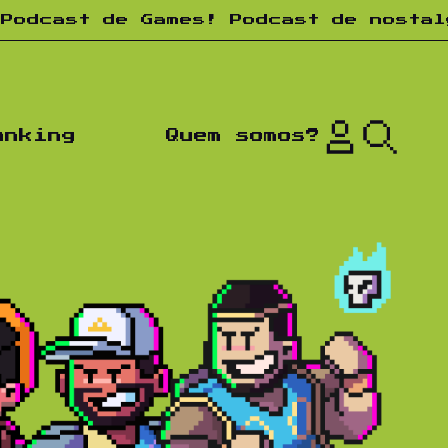
e Games! Podcast de nostalgia! Toda
anking
Quem somos?