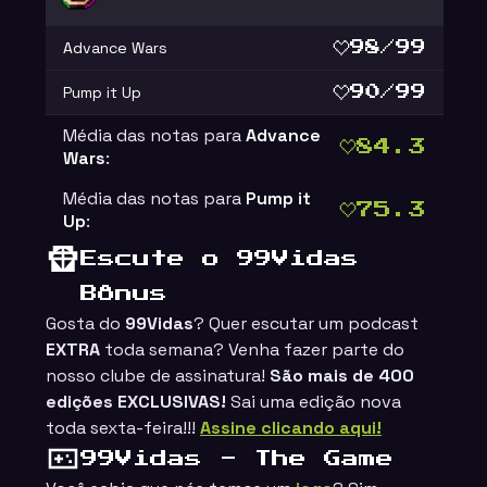
Advance Wars
98/99
Pump it Up
90/99
Média das notas para
Advance
84.3
Wars
:
Média das notas para
Pump it
75.3
Up
:
ings
Escute o 99Vidas
Bônus
Gosta do
99Vidas
? Quer escutar um podcast
EXTRA
toda semana? Venha fazer parte do
nosso clube de assinatura!
São mais de 400
edições EXCLUSIVAS!
Sai uma edição nova
toda sexta-feira!!!
Assine clicando aqui!
99Vidas - The Game