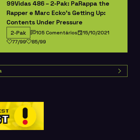
99Vidas 486 – 2-Pak: PaRappa the
Rapper e Marc Ecko’s Getting Up:
Contents Under Pressure
2-Pak
105 Comentários
15/10/2021
77/99
85/99
a