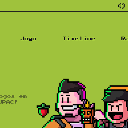
Podcast d
Jogo
Timeline
R
ogos em
UPAC!