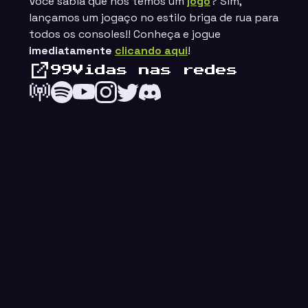
Você sabia que nós temos um
jogo
? Sim,
lançamos um jogaço no estilo
briga de rua
para
todos os consoles!! Conheça e jogue
imediatamente
clicando aqui
!
99Vidas nas redes