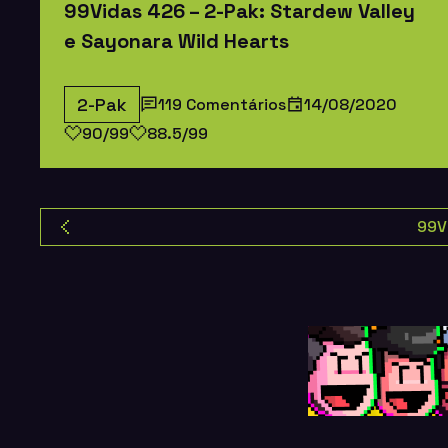
99Vidas 426 – 2-Pak: Stardew Valley
e Sayonara Wild Hearts
2-Pak
119 Comentários
14/08/2020
90/99
88.5/99
99V