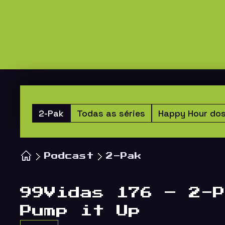
2-Pak
Todas as séries
Happy Hour do
Podcast
2-Pak
99Vidas 176 – 2-P
Pump it Up