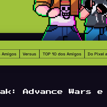
s Amigos
Versus
TOP 10 dos Amigos
Do Pixel 
ak: Advance Wars e