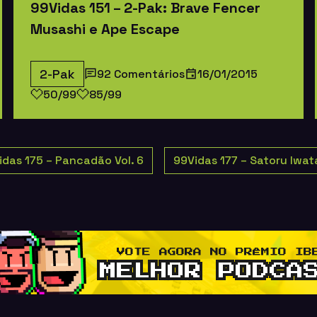
99Vidas 151 – 2-Pak: Brave Fencer
Musashi e Ape Escape
2-Pak
92 Comentários
16/01/2015
50/99
85/99
idas 175 – Pancadão Vol. 6
99Vidas 177 – Satoru Iwat