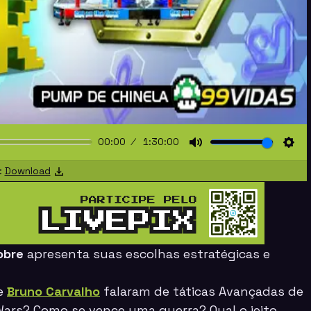
00:00
1:30:00
Mute
Sett
:
Download
obre
apresenta suas escolhas estratégicas e
e
Bruno Carvalho
falaram de táticas Avançadas de
ars? Como se vence uma guerra? Qual o jeito