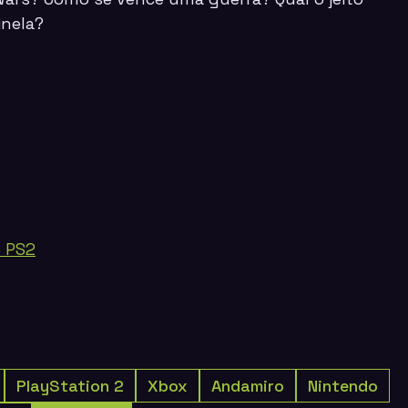
inela?
o PS2
PlayStation 2
Xbox
Andamiro
Nintendo