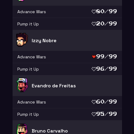
Advance Wars
80/99
Pump it Up
20/99
Izzy Nobre
Advance Wars
99/99
Pump it Up
96/99
Evandro de Freitas
Advance Wars
60/99
Pump it Up
95/99
Bruno Carvalho