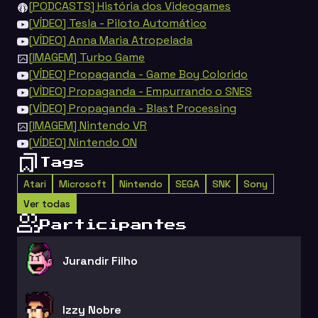
[PODCASTS] História dos Videogames
[VÍDEO] Tesla - Piloto Automático
[VÍDEO] Anna Maria Atropelada
[IMAGEM] Turbo Game
[VÍDEO] Propaganda - Game Boy Colorido
[VÍDEO] Propaganda - Empurrando o SNES
[VÍDEO] Propaganda - Blast Processing
[IMAGEM] Nintendo VR
[VÍDEO] Nintendo ON
Tags
Atari
Microsoft
Nintendo
SEGA
SNK
Sony
Ver todas
Participantes
Jurandir Filho
Izzy Nobre