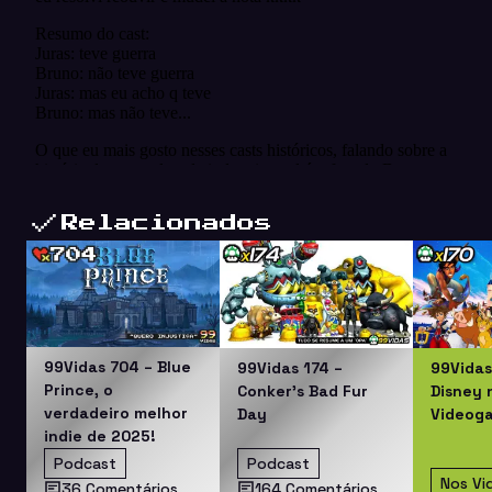
Relacionados
99Vidas 704 – Blue
99Vidas 174 –
99Vidas
Prince, o
Conker’s Bad Fur
Disney 
verdadeiro melhor
Day
Videog
indie de 2025!
Podcast
Podcast
Nos V
36 Comentários
164 Comentários