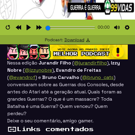
00:00
Restart
Rewind
Play
Forward
Mute
Set
Podcast:
Download
10s
10s
Nessa edição
Jurandir Filho
(
@jurandirfilho
),
Izzy
Nobre
(
@izzynobre
),
Evandro de Freitas
(
@evandrof
) e
Bruno Carvalho
(
@bruno_cats
)
conversaram sobre as Guerras dos Consoles, desde
antes do Atari até a geração atual. Quais foram as
grandes Guerras? O que é um massacre? Toda
Batalha é uma Guerra? Quem venceu? Quem
perdeu?
Deixe o seu comentário, amigo gamer.
Links comentados