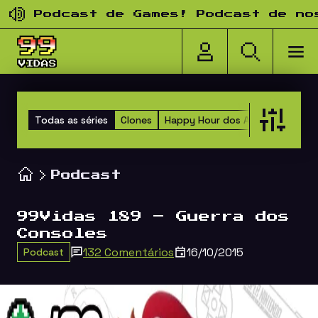
Pular para o conteúdo
Podcast de Games! Podcast de nosta
Todas as séries
Clones
Happy Hour dos Amigos
Versu
Podcast
99Vidas 189 – Guerra dos
Consoles
132 Comentários
16/10/2015
Podcast