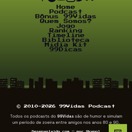
Home
Podcast
Bônus 99Vidas
Quem Somos?
Jogo
Ranking
Timeline
Biblioteca
Mídia Kit
99Dicas
© 2010-2026 99Vidas Podcast
Todos os podcasts do
99Vidas
são de humor e simulam
um período de zoeira entre amigos nos anos 80 e 90.
Desenvolvido com
por
@kvnol