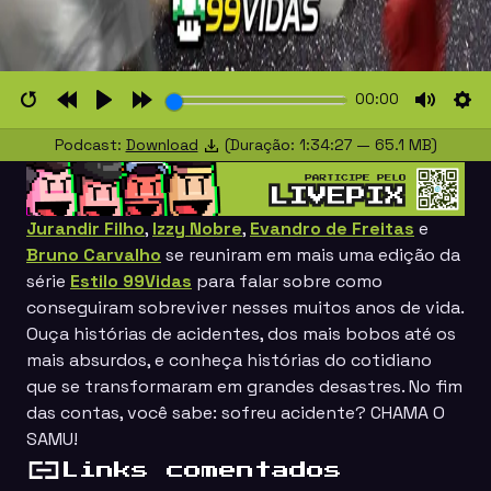
00:00
Restart
Rewind
Play
Forward
Mute
Set
Podcast:
Download
(Duração: 1:34:27 — 65.1 MB)
10s
10s
Jurandir Filho
,
Izzy Nobre
,
Evandro de Freitas
e
Bruno Carvalho
se reuniram em mais uma edição da
série
Estilo 99Vidas
para falar sobre como
conseguiram sobreviver nesses muitos anos de vida.
Ouça histórias de acidentes, dos mais bobos até os
mais absurdos, e conheça histórias do cotidiano
que se transformaram em grandes desastres. No fim
das contas, você sabe: sofreu acidente? CHAMA O
SAMU!
Links comentados