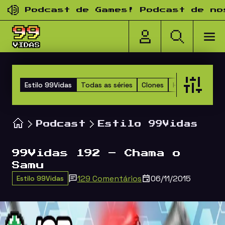
Pular para o conteúdo
Podcast de Games! Podcast de nosta
Estilo 99Vidas
Todas as séries
Clones
Happy Hour do
Podcast
Estilo 99Vidas
99Vidas 192 – Chama o
Samu
129 Comentários
06/11/2015
Estilo 99Vidas