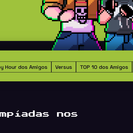
y Hour dos Amigos
Versus
TOP 10 dos Amigos
mpíadas nos