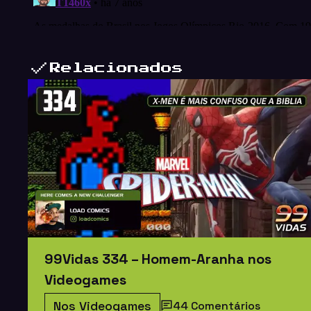
Relacionados
99Vidas 334 – Homem-Aranha nos
Videogames
Nos Videogames
44 Comentários