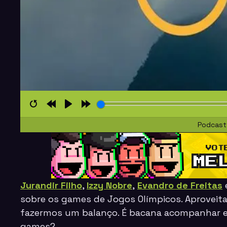
Restart
Rewind
Play
Forward
Podcast
10s
10s
Jurandir Filho
,
Izzy Nobre
,
Evandro de Freitas
sobre os games de Jogos Olímpicos. Aproveit
fazermos um balanço. É bacana acompanhar e
games?