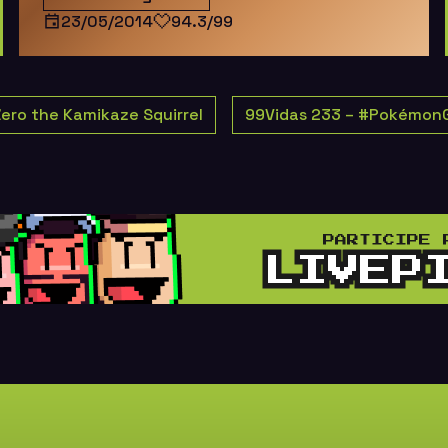
23/05/2014
94.3/99
Zero the Kamikaze Squirrel
99Vidas 233 – #Pokémon