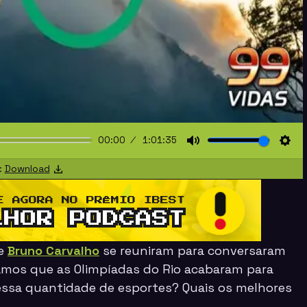
00:00
1:01:35
Mute
Sett
:
Download
e
Bruno Carvalho
se reuniram para conversaram
amos que as Olimpíadas do Rio acabaram para
ssa quantidade de esportes? Quais os melhores