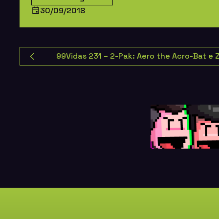
30/09/2018
99Vidas 231 – 2-Pak: Aero the Acro-Bat e 