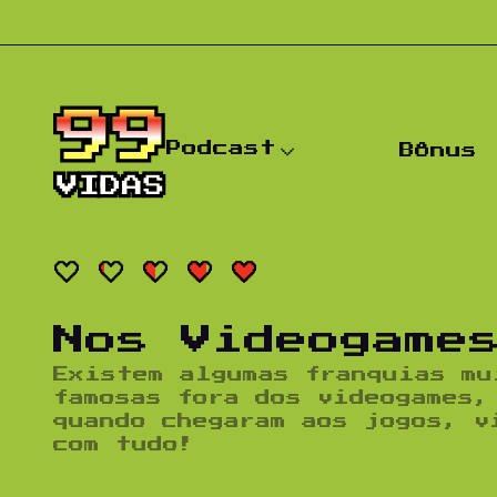
Pular para o conteúdo
Podcast
Bônus
Nos Videogame
Existem algumas franquias mu
famosas fora dos videogames,
quando chegaram aos jogos, v
com tudo!