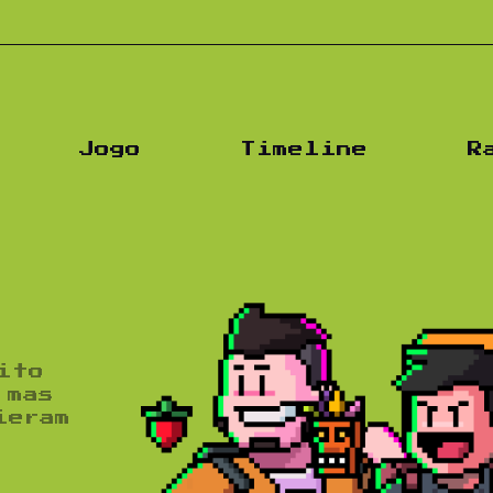
Podca
Jogo
Timeline
R
s
ito
 mas
ieram