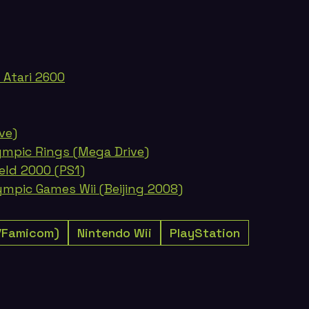
 Atari 2600
ve)
ympic Rings (Mega Drive)
eld 2000 (PS1)
ympic Games Wii (Beijing 2008)
/Famicom)
Nintendo Wii
PlayStation