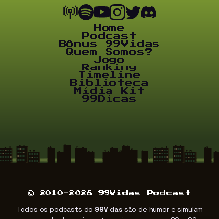
Home
Podcast
Bônus 99Vidas
Quem Somos?
Jogo
Ranking
Timeline
Biblioteca
Mídia Kit
99Dicas
© 2010-2026 99Vidas Podcast
Todos os podcasts do
99Vidas
são de humor e simulam