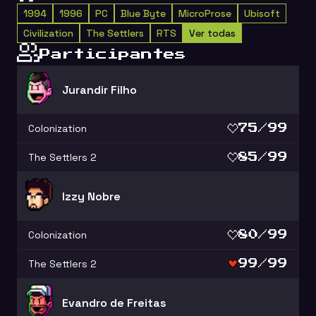
1994
1996
PC
Blue Byte
MicroProse
Ubisoft
Civilization
The Settlers
RTS
Ver todas
Participantes
Jurandir Filho
Colonization
75/99
The Settlers 2
85/99
Izzy Nobre
Colonization
80/99
The Settlers 2
99/99
Evandro de Freitas