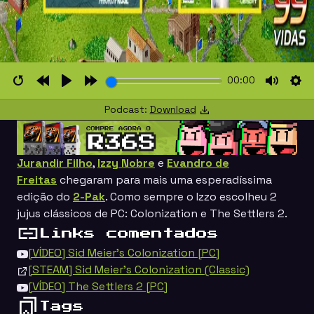
00:00
Restart
Rewind
Play
Forward
Mute
Set
Podcast:
Download
10s
10s
Jurandir Filho
,
Izzy Nobre
e
Evandro de
Freitas
chegaram para mais uma esperadíssima
edição do
2-Pak
. Como sempre o Izzo escolheu 2
jujus clássicos de PC:
Colonization e The Settlers 2
.
Links comentados
[VÍDEO] Sid Meier's Colonization [PC]
[STEAM] Sid Meier's Colonization (Classic)
[VÍDEO] The Settlers 2 [PC]
Tags