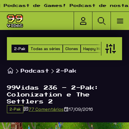
Pular para o conteúdo
dcast de Games! Podcast de nostalgi
2-Pak
Todas as séries
Clones
Happy Hour dos Amigos
Podcast
2-Pak
99Vidas 236 – 2-Pak:
Colonization e The
Settlers 2
77 Comentários
17/09/2016
2-Pak