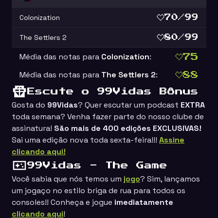
Colonization
70/99
The Settlers 2
80/99
Média das notas para
Colonization
:
75
Média das notas para
The Settlers 2
:
88
Escute o 99Vidas Bônus
Gosta do
99Vidas
? Quer escutar um podcast
EXTRA
toda semana? Venha fazer parte do nosso clube de
assinatura!
São mais de 400 edições EXCLUSIVAS!
Sai uma edição nova toda sexta-feira!!!
Assine
clicando aqui!
99Vidas - The Game
Você sabia que nós temos um
jogo
? Sim, lançamos
um jogaço no estilo
briga de rua
para todos os
consoles!! Conheça e jogue
imediatamente
clicando aqui
!