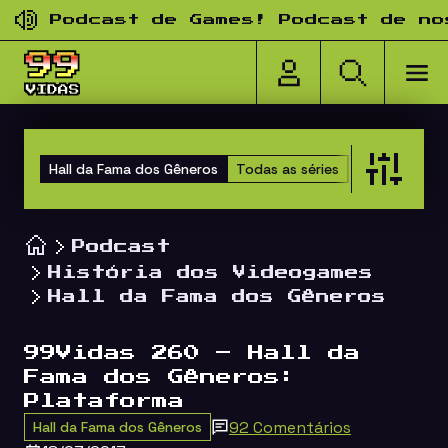
Pular para o conteúdo
Podcast de Games! Podcast de nosta
Hall da Fama dos Gêneros
Todas as séries
Clones
Hap
Podcast
História dos Videogames
Hall da Fama dos Gêneros
99Vidas 260 – Hall da
Fama dos Gêneros:
Plataforma
92 Comentários
Hall da Fama dos Gêneros