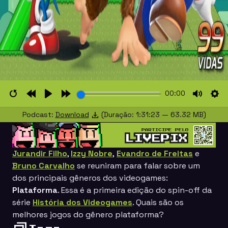
00:00
Restart
Rewind
Play
Forward
Mute
Set
Podcast:
Download
(Duração: 1:31:23 — 63.32 MB)
10s
10s
Jurandir Filho
,
Izzy Nobre
,
Evandro de Freitas
e
Bruno Carvalho
se reuniram para falar sobre um
dos principais gêneros dos videogames:
Plataforma
. Essa é a primeira edição do spin-off da
série
História dos Videogames
. Quais são os
melhores jogos do gênero plataforma?