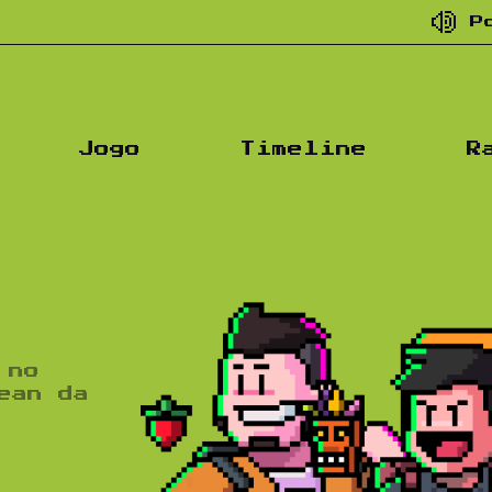
Podcast de
Jogo
Timeline
R
 no
ean da