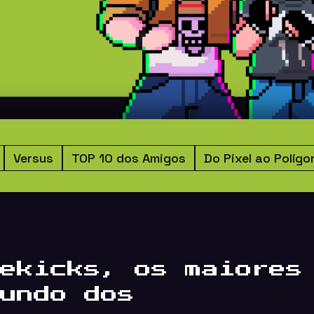
Versus
TOP 10 dos Amigos
Do Pixel ao Polígo
ekicks, os maiores
undo dos