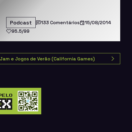
Podcast
133 Comentários
15/08/2014
95.5/99
 Jam e Jogos de Verão (California Games)