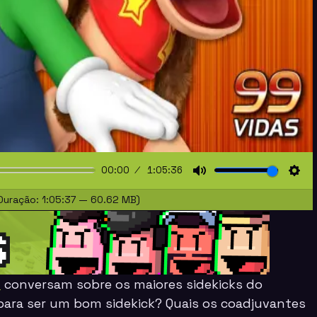
00:00
1:05:36
Mute
Sett
Duração: 1:05:37 — 60.62 MB)
e
conversam sobre os maiores
sidekicks
do
 para ser um bom
sidekick
? Quais os coadjuvantes