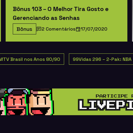
Bônus 103 – O Melhor Tira Gosto e
Gerenciando as Senhas
Bônus
2 Comentários
17/07/2020
MTV Brasil nos Anos 80/90
99Vidas 296 – 2-Pak: NBA