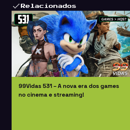
Relacionados
99Vidas 531 – A nova era dos games
no cinema e streaming!