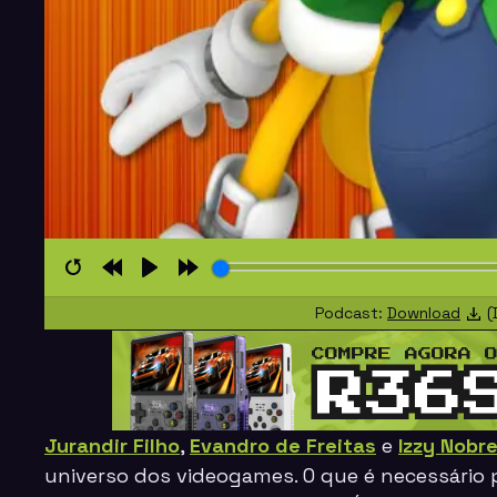
Restart
Rewind
Play
Forward
Podcast:
Download
(
10s
10s
Jurandir Filho
,
Evandro de Freitas
e
Izzy Nobr
universo dos videogames. O que é necessário