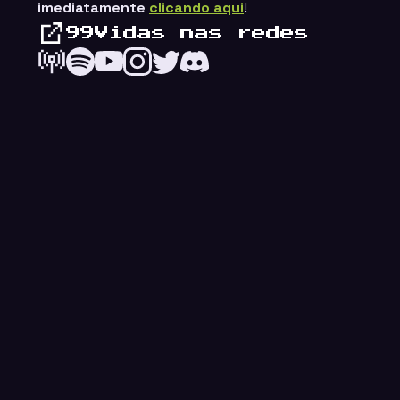
imediatamente
clicando aqui
!
99Vidas nas redes
ings