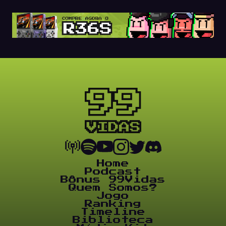
Home
Podcast
Bônus 99Vidas
Quem Somos?
Jogo
Ranking
Timeline
Biblioteca