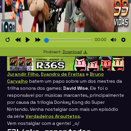
00:00
Restart
Rewind
Play
Forward
Mute
Set
Podcast:
Download
10s
10s
Jurandir Filho
,
Evandro de Freitas
e
Bruno
Carvalho
batem um papo sobre um dos mestres da
trilha sonora dos games:
David Wise
. Ele foi o
responsável por músicas marcantes, principalmente
por causa da trilogia
Donkey Kong
do
Super
Nintendo
. Venha nostalgiar com mais um episódio
da série
Verdadeiros Arquitetos
.
Vem nostalgiar com a gente! _o/