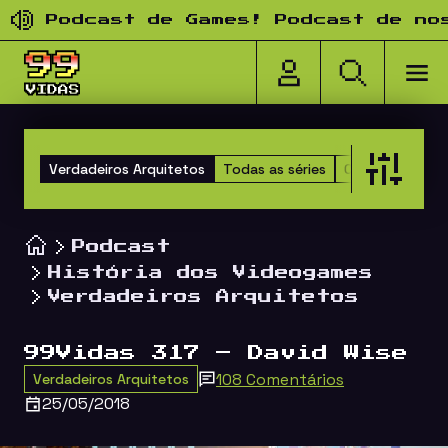
Pular para o conteúdo
Podcast de Games! Podcast de nostal
Verdadeiros Arquitetos
Todas as séries
Clones
Happy
Podcast
História dos Videogames
Verdadeiros Arquitetos
99Vidas 317 – David Wise
108 Comentários
Verdadeiros Arquitetos
25/05/2018