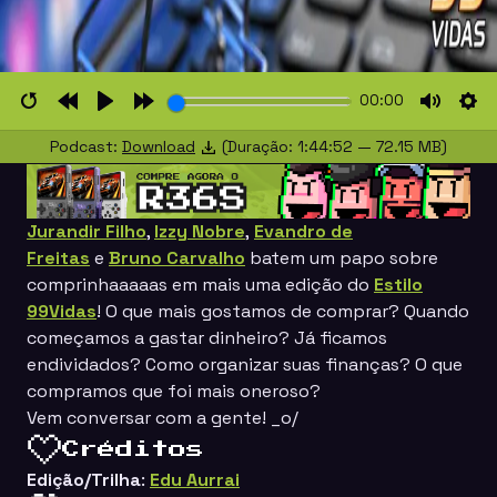
00:00
Restart
Rewind
Play
Forward
Mute
Set
Podcast:
Download
(Duração: 1:44:52 — 72.15 MB)
10s
10s
Jurandir Filho
,
Izzy Nobre
,
Evandro de
Freitas
e
Bruno Carvalho
batem um papo sobre
comprinhaaaaas em mais uma edição do
Estilo
99Vidas
! O que mais gostamos de comprar? Quando
começamos a gastar dinheiro? Já ficamos
endividados? Como organizar suas finanças? O que
compramos que foi mais oneroso?
Vem conversar com a gente! _o/
Créditos
Edição/Trilha
:
Edu Aurrai