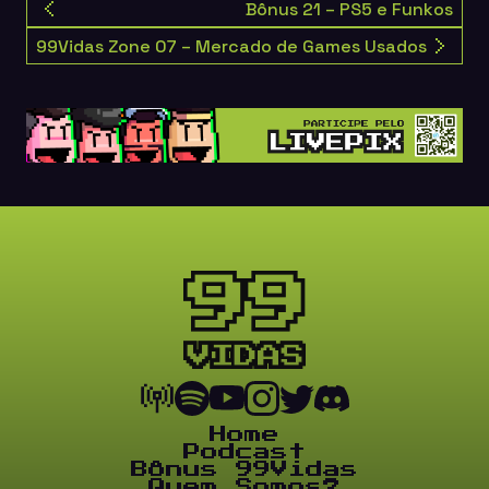
Bônus 21 – PS5 e Funkos
99Vidas Zone 07 – Mercado de Games Usados
Home
Podcast
Bônus 99Vidas
Quem Somos?