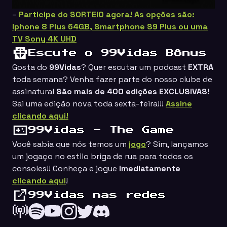
–
Participe do SORTEIO agora! As opções são:
Iphone 8 Plus 64GB, Smartphone S9 Plus ou uma
TV Sony 4K UHD
Escute o 99Vidas Bônus
Gosta do
99Vidas
? Quer escutar um podcast
EXTRA
toda semana? Venha fazer parte do nosso clube de
assinatura!
São mais de 400 edições EXCLUSIVAS!
Sai uma edição nova toda sexta-feira!!!
Assine
clicando aqui!
99Vidas - The Game
Você sabia que nós temos um
jogo
? Sim, lançamos
um jogaço no estilo
briga de rua
para todos os
consoles!! Conheça e jogue
imediatamente
clicando aqui
!
99Vidas nas redes