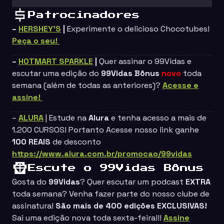
Patrocinadores
–
HERSHEY’S
|
Experimente o delicioso Chocotubes!
Peça o seu!
–
HOTMART SPARKLE
|
Quer assinar o
99Vidas
e
escutar uma edição do
99Vidas Bônus
novo
toda
semana (além de todas as anteriores)?
Acesse e
assine!
–
ALURA
| Estude na
Alura
e tenha acesso a mais de
1.200 CURSOS! Portanto Acesse nosso link ganhe
100 REAIS
de desconto
https://www.alura.com.br/promocao/99vidas
Escute o 99Vidas Bônus
Gosta do
99Vidas
? Quer escutar um podcast
EXTRA
toda semana? Venha fazer parte do nosso clube de
assinatura!
São mais de 400 edições EXCLUSIVAS!
Sai uma edição nova toda sexta-feira!!!
Assine