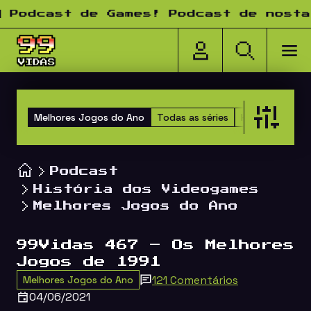
Pular para o conteúdo
dcast de Games! Podcast de nostalgi
Melhores Jogos do Ano
Todas as séries
Happy Hour do
Podcast
História dos Videogames
Melhores Jogos do Ano
99Vidas 467 – Os Melhores
Jogos de 1991
121 Comentários
Melhores Jogos do Ano
04/06/2021