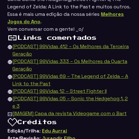
Legend of Zelda: A Link to the Past
e muitos outros.
Essa é mais uma edição da nossa séries
Melhores
Jogos do Ano
.
Vem conversar com a gente! _o/
Links comentados
[PODCAST] 99Vidas 412 – Os Melhores da Terceira
Geração
[PODCAST] 99Vidas 333 – Os Melhores da Quarta
Geração
[PODCAST] 99Vidas 69 – The Legend of Zelda – A
Link to the Past
[PODCAST] 99Vidas 12 – Street Fighter II
[PODCAST] 99Vidas 05 – Sonic the Hedgehog 1, 2
e 3
[IMAGEM] Capa da revista Videogame com o Bart
Créditos
Edição/Trilha
:
Edu Aurrai
Arte/Revisão
:
Jurandir Filho