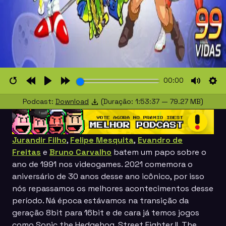
00:00
Restart
Rewind
Play
Forward
Mute
Set
Podcast:
Download
(Duração: 1:53:37 — 79.27 MB)
10s
10s
Jurandir Filho
,
Felipe Mesquita
,
Evandro de
Freitas
e
Bruno Carvalho
batem um papo sobre o
ano de 1991 nos videogames. 2021 comemora o
aniversário de 30 anos desse ano icônico, por isso
nós repassamos os melhores acontecimentos desse
período. Ná época estávamos na transição da
geração 8bit para 16bit e de cara já temos jogos
como
Sonic the Hedgehog, Street Fighter II, The