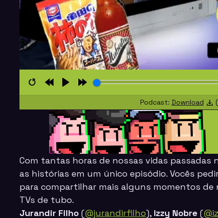
Restart
Rewind
Play
Forward
Podcast:
Download
(
10s
10s
Com tantas horas de nossas vidas passadas 
as histórias em um único episódio. Vocês pedi
para compartilhar mais alguns momentos de n
TVs de tubo.
Jurandir Filho
(
@jurandirfilho
),
Izzy Nobre
(
@i