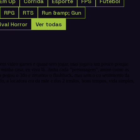
'Em Up
Corrida
Esporte
FPS
Futebol
RPG
RTS
Run &amp; Gun
ival Horror
Ver todas