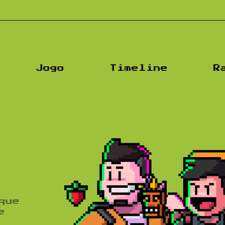
Podc
Jogo
Timeline
R
que
e