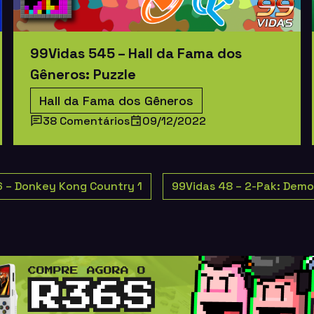
99Vidas 545 – Hall da Fama dos
Gêneros: Puzzle
Hall da Fama dos Gêneros
38 Comentários
09/12/2022
6 – Donkey Kong Country 1
99Vidas 48 – 2-Pak: Demo