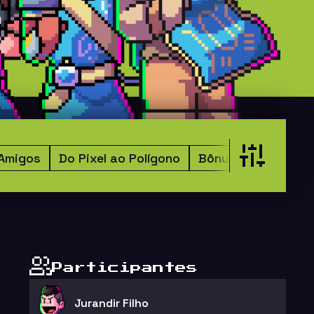
 Amigos
Do Pixel ao Polígono
Bônus
2-Pak
Participantes
Jurandir Filho