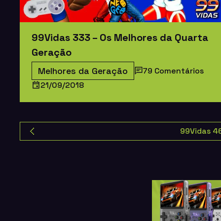
99Vidas 333 – Os Melhores da Quarta
Geração
Melhores da Geração
79 Comentários
21/09/2018
99Vidas 4