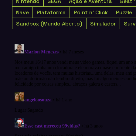
Nintendo
SEGA
Ação e Aventura
Beat 
Nave
Plataforma
Point n' Click
Puzzle
Sandbox (Mundo Aberto)
Simulador
Surv