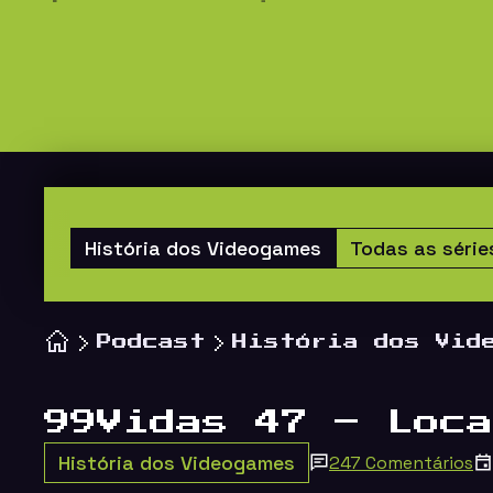
História dos Videogames
Todas as série
Podcast
História dos Vid
99Vidas 47 – Loca
História dos Videogames
247 Comentários