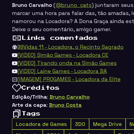
Bruno Carvalho
(
@bruno_cats
) juntaram seus
marcar uma hora para falar das, tão amadas, 
namorou na Locadora? A Dona Graça ainda es
Deixe o seu comentário, amigo gamer.
Links comentados
99Vidas 11 - Locadora, o Recinto Sagrado
[VIDEO] Simão Games - Locadora CE
[VIDEO] Tirando onda na Simão Games
[VIDEO] Laine Games - Locadora BA
[IMAGEM] PROGAMES - Locadora da Elite
Créditos
Edição/Trilha
:
Bruno Carvalho
Arte da capa
:
Bruno Costa
Tags
Locadora de Games
3DO
Mega Drive
N