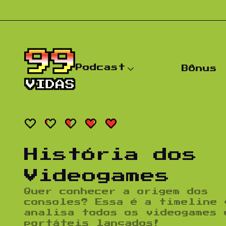
Pular para o conteúdo
Podcast
Bônus
História dos
Videogames
Quer conhecer a origem dos
consoles? Essa é a timeline 
analisa todos os videogames 
portáteis lançados!