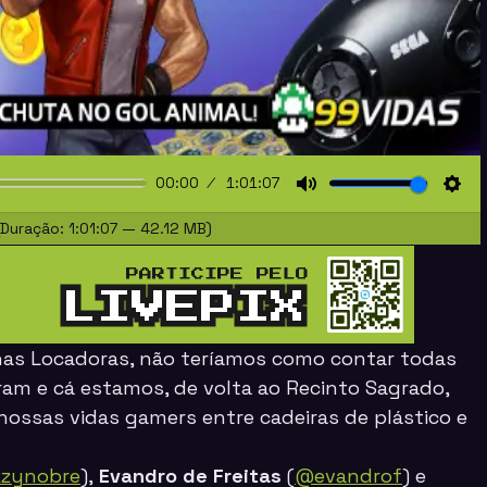
00:00
1:01:07
Mute
Sett
Duração: 1:01:07 — 42.12 MB)
nas Locadoras, não teríamos como contar todas
ram e cá estamos, de volta ao Recinto Sagrado,
ossas vidas gamers entre cadeiras de plástico e
zzynobre
),
Evandro de Freitas
(
@evandrof
) e