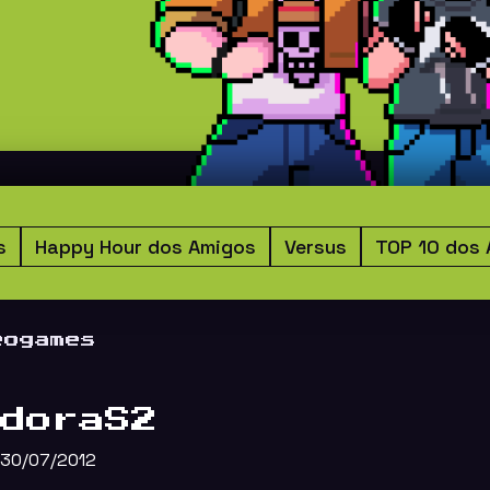
s
Happy Hour dos Amigos
Versus
TOP 10 dos
eogames
doraS2
30/07/2012