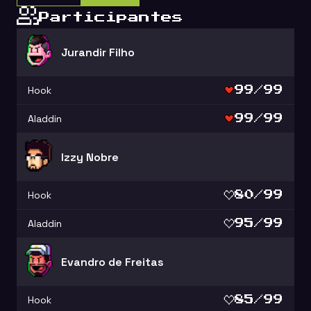
Participantes
Jurandir Filho
Hook
99/99
Aladdin
99/99
Izzy Nobre
Hook
80/99
Aladdin
95/99
Evandro de Freitas
Hook
85/99