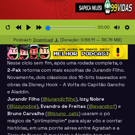
00:00
Restart
Rewind
Play
Forward
Mute
Set
Podcast:
Download
(Duração: 0:56:11 — 38.76 MB)
10s
10s
Nesse ciclo sem fim, após uma rodada completa, o
2-Pak
retorna com mais escolhas de Jurandir Filho.
Novamente, dois clássicos dos 16-bits baseados em
obras da Disney:
Hook – A Volta do Capitão Gancho
e Aladdin
.
Jurandir Filho
(
@jurandirfilho
),
Izzy Nobre
(
@izzynobre
),
Evandro de Freitas
(
@evandrof
) e
Bruno Carvalho
(
@bruno_cats
) usaram o pó
mágico de “pirlimpimpim” para alçar vôo e contar
histórias, em uma ponte aérea entre Agrabah e a