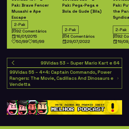
Pak: Pu
Pak: Brave Fencer
Pak: Pega-Pega e
the Par
Musashi e Ape
Bola de Gude (Bila)
Syndica
Escape
2-Pak
2-Pak
2-Pak
92 Comentários
16/01/2015
4 Comentários
92 Co
50/99
85/99
29/07/2022
19/09
99Vidas 53 – Super Mario Kart e 64
99Vidas 55 – 4×4: Captain Commando, Power
Rangers: The Movie, Cadillacs And Dinosaurs e
Vendetta