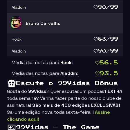
Aladdin
90/99
Bruno Carvalho
Hook
83/99
Aladdin
90/99
Média das notas para
Hook
:
86.8
Média das notas para
Aladdin
:
93.5
Escute o 99Vidas Bônus
Gosta do
99Vidas
? Quer escutar um podcast
EXTRA
toda semana? Venha fazer parte do nosso clube de
assinatura!
São mais de 400 edições EXCLUSIVAS!
Sai uma edição nova toda sexta-feira!!!
Assine
clicando aqui!
99Vidas - The Game