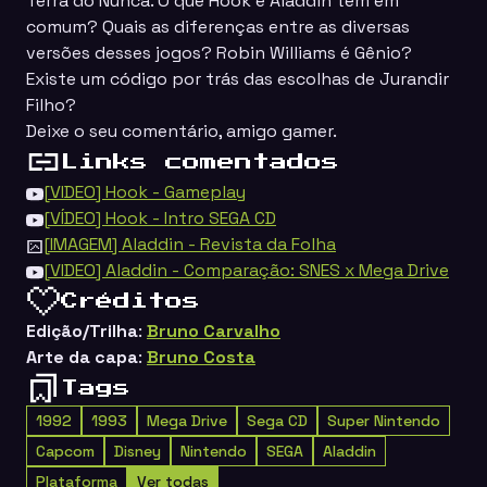
Terra do Nunca. O que Hook e Aladdin tem em
comum? Quais as diferenças entre as diversas
versões desses jogos? Robin Williams é Gênio?
Existe um código por trás das escolhas de Jurandir
Filho?
Deixe o seu comentário, amigo gamer.
Links comentados
[VIDEO] Hook - Gameplay
[VÍDEO] Hook - Intro SEGA CD
[IMAGEM] Aladdin - Revista da Folha
[VIDEO] Aladdin - Comparação: SNES x Mega Drive
Créditos
Edição/Trilha
:
Bruno Carvalho
Arte da capa
:
Bruno Costa
Tags
1992
1993
Mega Drive
Sega CD
Super Nintendo
Capcom
Disney
Nintendo
SEGA
Aladdin
Plataforma
Ver todas