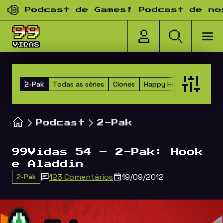
Pular para o conteúdo
Podcast de Games! Podcast de nosta
2-Pak
Todas as séries
Clones
Happy Hour dos Amigos
Podcast
2-Pak
99Vidas 54 – 2-Pak: Hook
e Aladdin
123 Comentários
19/09/2012
2-Pak