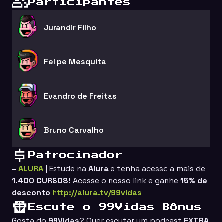
Participantes
Jurandir Filho
Felipe Mesquita
Evandro de Freitas
Bruno Carvalho
Patrocinador
–
ALURA
|
Estude na
Alura
e tenha acesso a mais de
1.400 CURSOS!
Acesse o nosso link e ganhe
15%
de
desconto
http://alura.tv/99vidas
Escute o 99Vidas Bônus
Gosta do
99Vidas
? Quer escutar um podcast
EXTRA