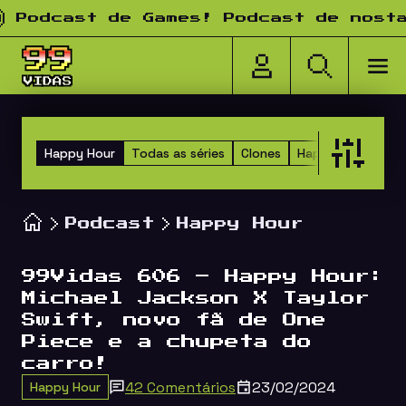
Pular para o conteúdo
dcast de Games! Podcast de nostalgi
Happy Hour
Todas as séries
Clones
Happy Hour dos 
Podcast
Happy Hour
99Vidas 606 – Happy Hour:
Michael Jackson X Taylor
Swift, novo fã de One
Piece e a chupeta do
carro!
42 Comentários
23/02/2024
Happy Hour