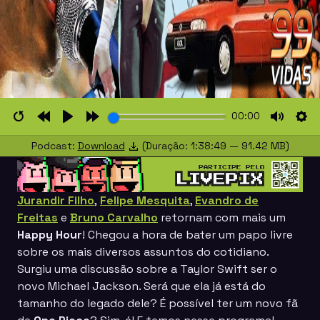
00:00
Restart
Rewind
Play
Forward
Mute
Set
Podcast:
Download
(Duração: 1:38:49 — 91.42 MB)
10s
10s
Jurandir Filho
,
Felipe Mesquita
,
Evandro de
Freitas
e
Bruno Carvalho
retornam com mais um
Happy Hour
! Chegou a hora de bater um papo livre
sobre os mais diversos assuntos do cotidiano.
Surgiu uma discussão sobre a Taylor Swift ser o
novo Michael Jackson. Será que ela já está do
tamanho do legado dele? É possível ter um novo fã