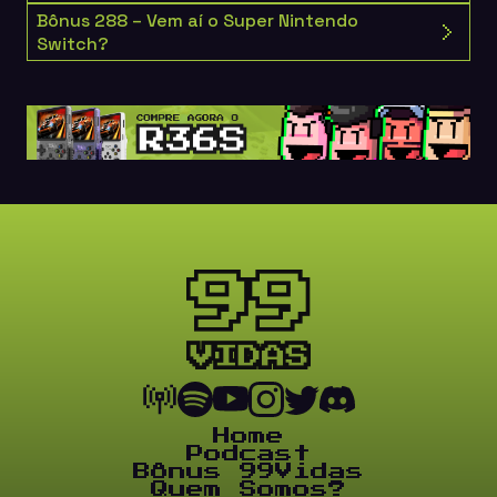
Bônus 288 – Vem aí o Super Nintendo
Switch?
Home
Podcast
Bônus 99Vidas
Quem Somos?