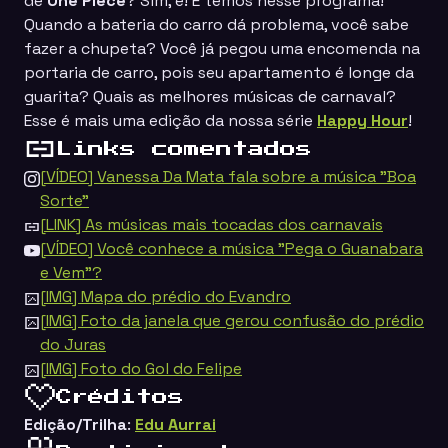
de
One Piece
? Sim, é! E temos nesse programa!
Quando a bateria do carro dá problema, você sabe
fazer a chupeta? Você já pegou uma encomenda na
portaria de carro, pois seu apartamento é longe da
guarita? Quais as melhores músicas de carnaval?
Esse é mais uma edição da nossa série
Happy Hour
!
Links comentados
[VÍDEO] Vanessa Da Mata fala sobre a música "Boa
Sorte"
[LINK] As músicas mais tocadas dos carnavais
[VÍDEO] Você conhece a música "Pega o Guanabara
e Vem"?
[IMG] Mapa do prédio do Evandro
[IMG] Foto da janela que gerou confusão do prédio
do Juras
[IMG] Foto do Gol do Felipe
Créditos
Edição/Trilha
:
Edu Aurrai