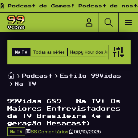
Pular para o conteúdo
dcast de Games! Podcast de nostalgi
Na TV
Todas as séries
Happy Hour dos Amigos
Versu
Podcast
Estilo 99Vidas
Na TV
99Vidas 689 – Na TV: Os
Maiores Entrevistadores
da TV Brasileira (e a
geração Mesacast)
88 Comentários
06/10/2025
Na TV