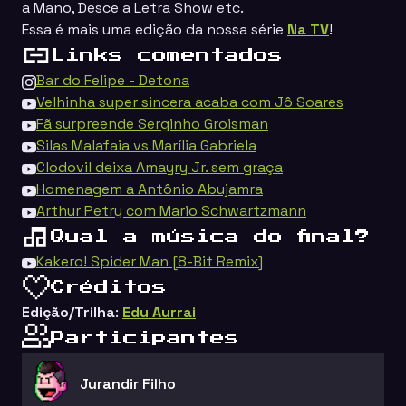
a Mano, Desce a Letra Show
etc.
Essa é mais uma edição da nossa série
Na TV
!
Links comentados
Bar do Felipe - Detona
Velhinha super sincera acaba com Jô Soares
Fã surpreende Serginho Groisman
Silas Malafaia vs Marília Gabriela
Clodovil deixa Amayry Jr. sem graça
Homenagem a Antônio Abujamra
Arthur Petry com Mario Schwartzmann
Qual a música do final?
Kakero! Spider Man [8-Bit Remix]
Créditos
Edição/Trilha
:
Edu Aurrai
Participantes
Jurandir Filho