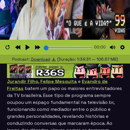
00:00
Restart
Rewind
Play
Forward
Mute
Set
Podcast:
Download
(Duração: 1:34:31 — 106.67 MB)
10s
10s
Jurandir Filho
,
Felipe Mesquita
e
Evandro de
Freitas
batem um papo os maiores entrevistadores
da TV brasileira. Esse tipo de programa sempre
ocupou um espaço fundamental na televisão br,
funcionando como mediador entre o público e
grandes personalidades, revelando histórias e
conduzindo conversas que marcaram época. Ao