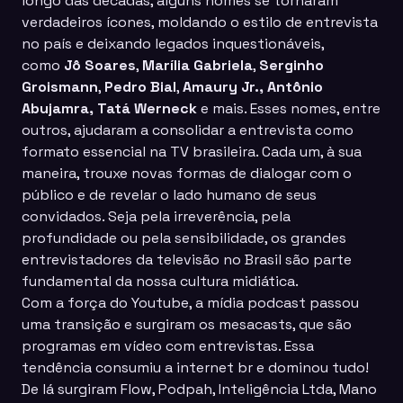
longo das décadas, alguns nomes se tornaram
verdadeiros ícones, moldando o estilo de entrevista
no país e deixando legados inquestionáveis,
como
Jô Soares
,
Marília Gabriela
,
Serginho
Groismann
,
Pedro Bial
,
Amaury Jr., Antônio
Abujamra, Tatá Werneck
e mais. Esses nomes, entre
outros, ajudaram a consolidar a entrevista como
formato essencial na TV brasileira. Cada um, à sua
maneira, trouxe novas formas de dialogar com o
público e de revelar o lado humano de seus
convidados. Seja pela irreverência, pela
profundidade ou pela sensibilidade, os grandes
entrevistadores da televisão no Brasil são parte
fundamental da nossa cultura midiática.
Com a força do Youtube, a mídia podcast passou
uma transição e surgiram os mesacasts, que são
programas em vídeo com entrevistas. Essa
tendência consumiu a internet br e dominou tudo!
De lá surgiram
Flow, Podpah, Inteligência Ltda, Mano