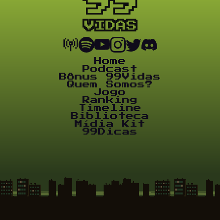
Home
Podcast
Bônus 99Vidas
Quem Somos?
Jogo
Ranking
Timeline
Biblioteca
Mídia Kit
99Dicas