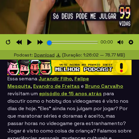
00:00
Restart
Rewind
Play
Forward
Mute
Set
Podcast:
Download
(Duração: 1:26:02 — 78.77 MB)
10s
10s
Essa semana
Jurandir Filho
,
Felipe
Mesquita
,
Evandro de Freitas⁠
e
Bruno Carvalho⁠
revisitam um
episódio de 15 anos atrás
para
discutir como o hobby dos videogames é visto nos
dias de hoje. “Eles” ainda nos julgam por jogar? Por
que maratonar séries e doramas é aceito, mas
passar horas no videogame gera estranhamento?
Jogar é visto como coisa de criança? Falamos sobre
experiências pessoais, mudanças culturais e