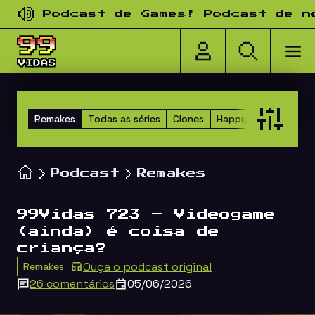
Pular para o conteúdo
Podcast de Games! Podcast de nost
Remakes
Todas as séries
Clones
Happy Hour dos Ami
Podcast
Remakes
99Vidas 723 – Videogame
(ainda) é coisa de
criança?
Ouça o podcast original
Remakes
26 comentários
05/06/2026