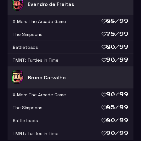
Evandro de Freitas
X-Men: The Arcade Game
88/99
The Simpsons
75/99
Battletoads
80/99
TMNT: Turtles in Time
90/99
Bruno Carvalho
X-Men: The Arcade Game
90/99
The Simpsons
85/99
Battletoads
80/99
TMNT: Turtles in Time
90/99