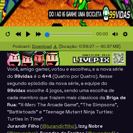
00:00
Restart
Rewind
Play
Forward
Mute
Set
Podcast:
Download
(Duração: 0:59:27 — 40.97 MB)
10s
10s
Você, amigo gamer, votou e escolheu, e a nova série
do
99vidas
é o
4×4
(Quatro por Quatro).
Nesse
segundo episódio da nova série, a equipe do
99vidas
escolhe 4 jogos, sendo uma escolha de
cada membro que trazem mais clássicos da
Briga de
Rua
:
“X-Men: The Arcade Game”, “The Simpsons”,
“Battletoads” e “Teenage Mutant Ninja Turtles:
Turtles in Time”
.
Jurandir Filho
(
@jurandirfilho
),
Izzy Nobre