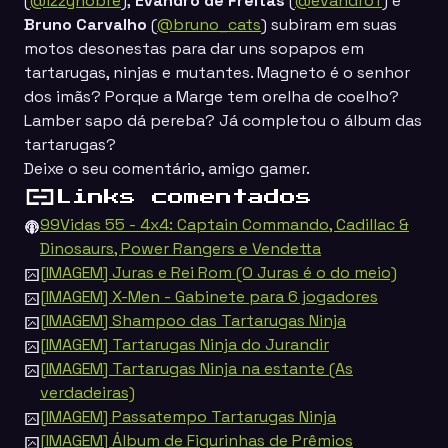
(
@izzynobre
),
Evandro de Freitas
(
@evandrof
) e
Bruno Carvalho
(
@bruno_cats
) subiram em suas
motos desonestas para dar uns sopapos em
tartarugas, ninjas e mutantes. Magneto é o senhor
dos imãs? Porque a Marge tem orelha de coelho?
Lamber sapo dá pereba? Já completou o álbum das
tartarugas?
Deixe o seu comentário, amigo gamer.
Links comentados
99Vidas 55 - 4x4: Captain Commando, Cadillac &
Dinosaurs, Power Rangers e Vendetta
[IMAGEM] Juras e Rei Rom (O Juras é o do meio)
[IMAGEM] X-Men - Gabinete para 6 jogadores
[IMAGEM] Shampoo das Tartarugas Ninja
[IMAGEM] Tartarugas Ninja do Jurandir
[IMAGEM] Tartarugas Ninja na estante (As
verdadeiras)
[IMAGEM] Passatempo Tartarugas Ninja
[IMAGEM] Álbum de Figurinhas de Prêmios