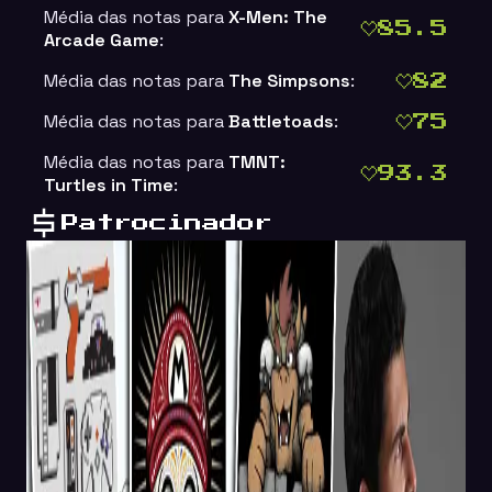
Média das notas para
X-Men: The
85.5
Arcade Game
:
Média das notas para
The Simpsons
:
82
Média das notas para
Battletoads
:
75
Média das notas para
TMNT:
93.3
Turtles in Time
:
Patrocinador