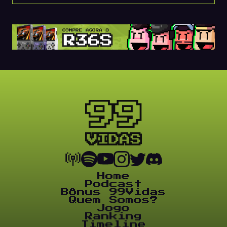
Home
Podcast
Bônus 99Vidas
Quem Somos?
Jogo
Ranking
Timeline