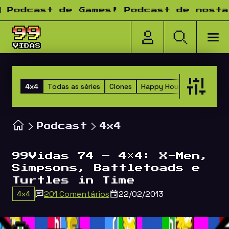
Pular para o conteúdo
ast de Games! Podcast de nostalgia!
4x4
Todas as séries
Clones
Happy Hour dos Amigos
Podcast
4x4
99Vidas 74 – 4×4: X-Men,
Simpsons, Battletoads e
Turtles in Time
201 Comentários
22/02/2013
4x4