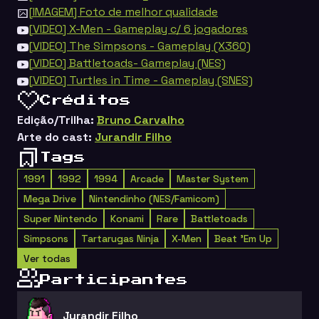
[IMAGEM] Foto de melhor qualidade
[VIDEO] X-Men - Gameplay c/ 6 jogadores
[VIDEO] The Simpsons - Gameplay (X360)
[VIDEO] Battletoads- Gameplay (NES)
[VIDEO] Turtles in Time - Gameplay (SNES)
Créditos
Edição/Trilha:
Bruno Carvalho
Arte do cast:
Jurandir Filho
Tags
1991
1992
1994
Arcade
Master System
Mega Drive
Nintendinho (NES/Famicom)
Super Nintendo
Konami
Rare
Battletoads
Simpsons
Tartarugas Ninja
X-Men
Beat 'Em Up
Ver todas
Participantes
Jurandir Filho