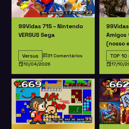
99Vidas 715 – Nintendo
99Vidas
VERSUS Sega
Amigos f
(nosso 
Versus
TOP 10
31 Comentários
10/04/2026
17/10/2