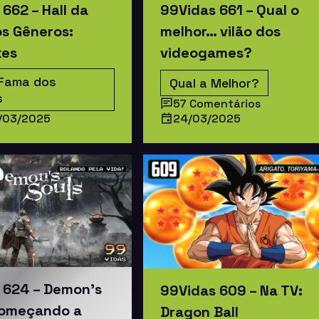
662 – Hall da
99Vidas 661 – Qual o
s Gêneros:
melhor… vilão dos
kes
videogames?
 Fama dos
Qual a Melhor?
s
57 Comentários
/03/2025
24/03/2025
 624 – Demon’s
99Vidas 609 – Na TV:
Começando a
Dragon Ball