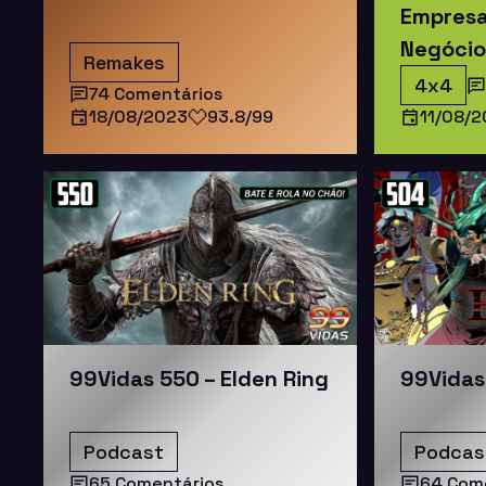
Empresa
Negócio
Remakes
4x4
74 Comentários
18/08/2023
93.8/99
11/08/
99Vidas 550 – Elden Ring
99Vidas
Podcast
Podcas
65 Comentários
64 Com