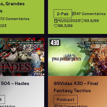
s, Grandes
s
2-Pak
47 Comentários
72 Comentários
10/02/2023
93.6/99
2023
89.3/99
 504 – Hades
99Vidas 430 – Final
Fantasy Tactics
t
Podcast
entários
78 Comentários