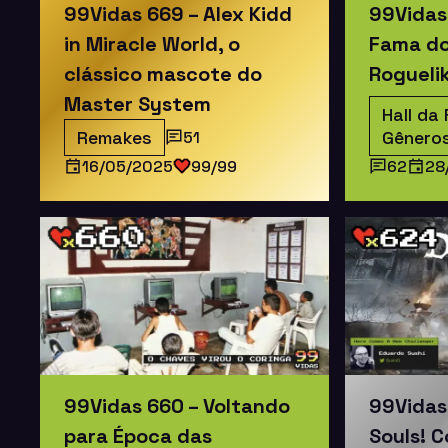
99Vidas 669 – Alex Kidd
99Vidas 
in Miracle World, o
Fama do
clássico mascote do
Rogueli
Master System
Hall da
Remakes
Gênero
51
16/05/2025
99/99
62
28
99Vidas 660 – Voltando
99Vidas
para Época das
Souls! 