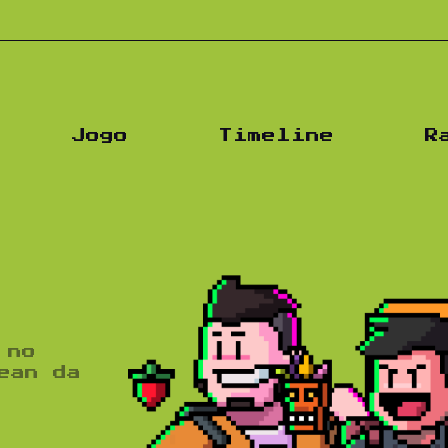
Jogo
Timeline
R
 no
ean da