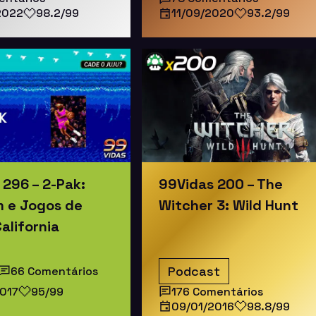
2022
98.2/99
11/09/2020
93.2/99
 296 – 2-Pak:
99Vidas 200 – The
 e Jogos de
Witcher 3: Wild Hunt
alifornia
Podcast
66 Comentários
017
95/99
176 Comentários
09/01/2016
98.8/99