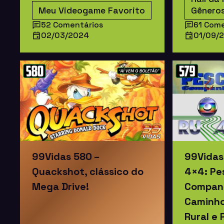
Meu Videogame Favorito
Gênero
52 Comentários
61 Come
02/03/2024
01/09/
99Vidas 580 –
99Vidas
Quackshot, clássico do
4×4: Pe
Mega Drive!
Companh
Caminho
Rural e