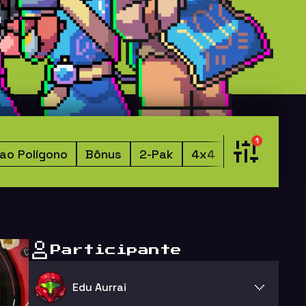
 ao Polígono
Bônus
2-Pak
4x4
Estilo 99Vid
Participante
Edu Aurrai