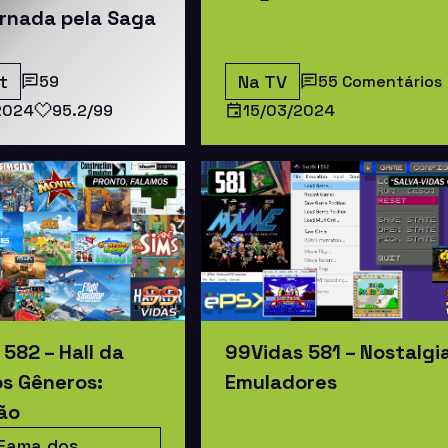
ornada pela Saga
t
Na TV
59
55 Comentários
2024
95.2/99
15/03/2024
582 – Hall da
99Vidas 581 – Nostalgi
s Gêneros:
Emuladores
ão
 Fama dos