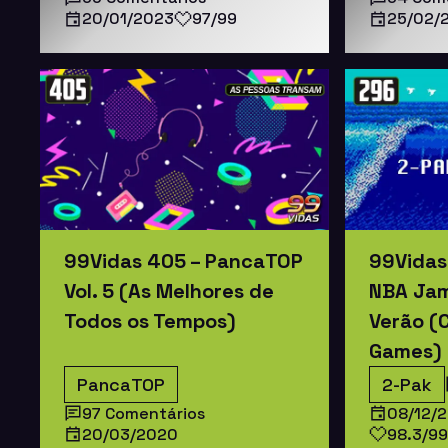
20/01/2023
97/99
25/02/
99Vidas 405 – PancaTOP
99Vidas
Vol. 5 (As Melhores de
NBA Jam
Todos os Tempos)
Verão (C
Games)
PancaTOP
2-Pak
97 Comentários
08/12/2
20/03/2020
98.3/99