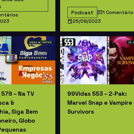
s
Podcast
1 Comentário
ntários
2023
25/08/2023
99Vidas 553 – 2-Pak:
 579 – Na TV
Marvel Snap e Vampire
sca &
Survivors
ia, Siga Bem
neiro, Globo
 Pequenas