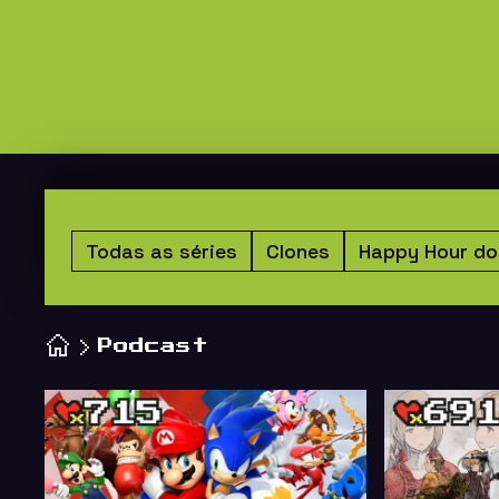
Todas as séries
Clones
Happy Hour do
Podcast