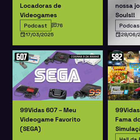
Locadoras de
nossa j
Videogames
Souls!!
Podcast
Podcas
76
17/03/2025
28/06/
99Vidas 607 – Meu
99Vidas 
Videogame Favorito
Fama do
(SEGA)
Simulaç
Hall da