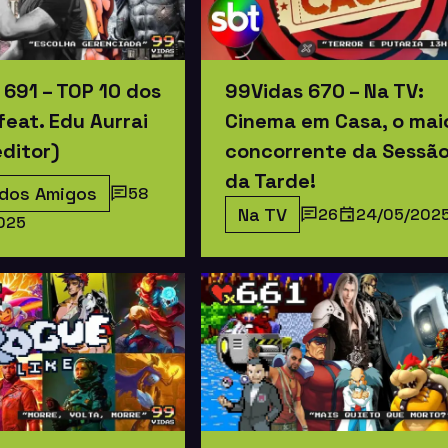
 691 – TOP 10 dos
99Vidas 670 – Na TV:
eat. Edu Aurrai
Cinema em Casa, o mai
editor)
concorrente da Sessã
da Tarde!
 dos Amigos
58
Na TV
26
24/05/202
025