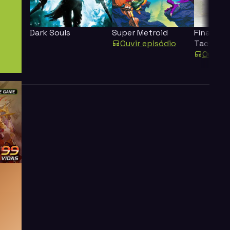
Dark Souls
Super Metroid
Final Fan
Ouvir episódio
Tactics
Ouvir 