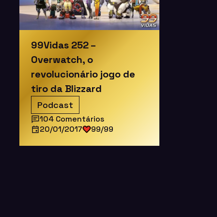
99Vidas 252 –
Overwatch, o
revolucionário jogo de
tiro da Blizzard
Podcast
104 Comentários
20/01/2017
99/99