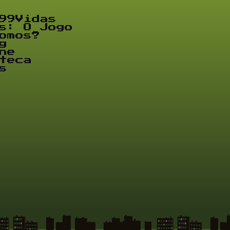
99Vidas
s: O Jogo
omos?
g
ne
teca
s