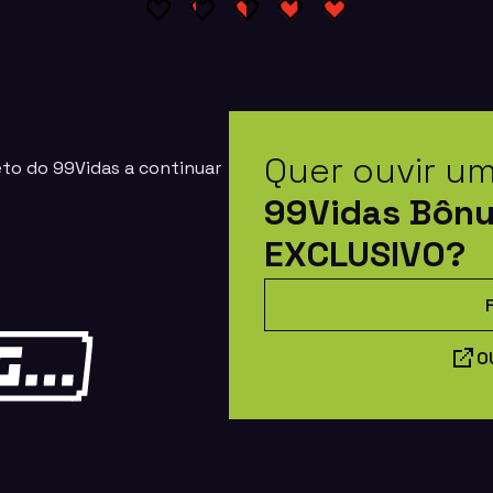
Quer ouvir u
eto do 99Vidas a continuar
99Vidas Bôn
EXCLUSIVO?
O