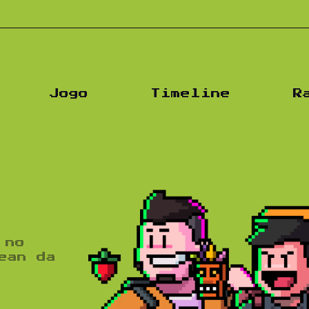
Jogo
Timeline
R
 no
ean da