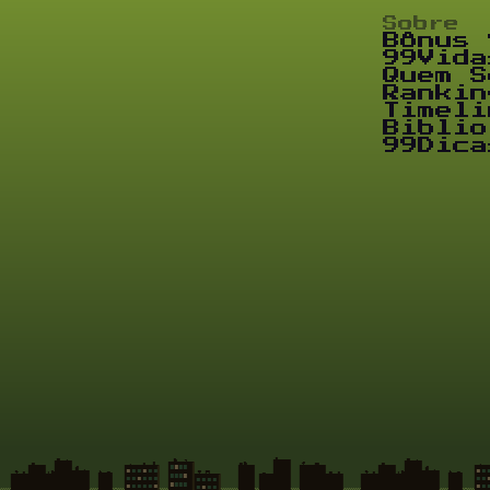
Sobre
Bônus 
99Vida
Quem S
Rankin
Timeli
Biblio
99Dica