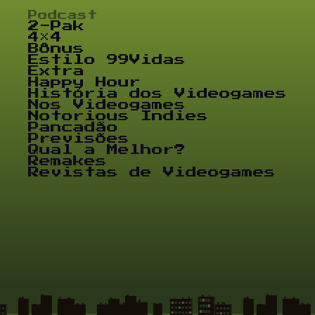
Podcast
2-Pak
4×4
Bônus
Estilo 99Vidas
Extra
Happy Hour
História dos Videogames
Nos Videogames
Notorious Indies
Pancadão
Previsões
Qual a Melhor?
Remakes
Revistas de Videogames