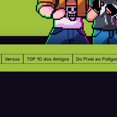
Versus
TOP 10 dos Amigos
Do Pixel ao Polígo