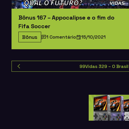
Bônus 167 – Appocalipse e o fim do
Fifa Soccer
Bônus
1 Comentário
15/10/2021
99Vidas 329 – O Bras