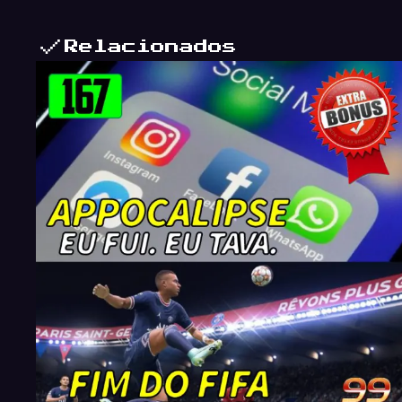
Relacionados