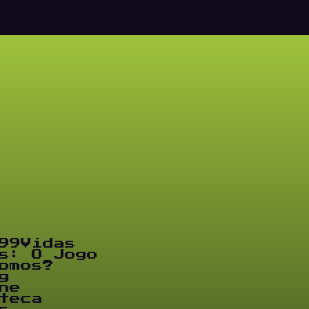
99Vidas
s: O Jogo
omos?
g
ne
teca