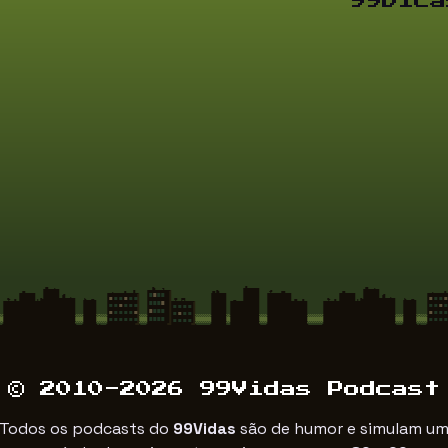
99Dica
© 2010-2026 99Vidas Podcast
Todos os podcasts do
99Vidas
são de humor e simulam u