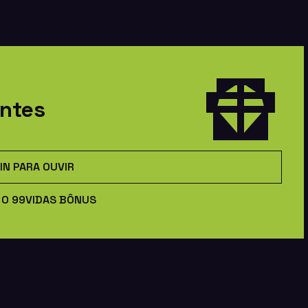
ntes
IN PARA OUVIR
 O 99VIDAS BÔNUS