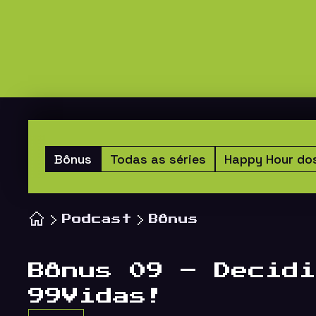
Bônus
Todas as séries
Happy Hour do
Podcast
Bônus
Bônus 09 – Decidi
99Vidas!