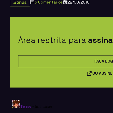
Bônus
5 Comentários
22/08/2018
Área restrita para
assina
FAÇA LOG
OU ASSINE