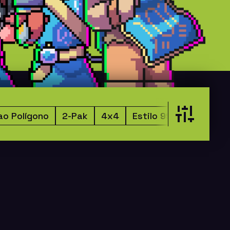
ao Polígono
2-Pak
4x4
Estilo 99Vidas
Aven