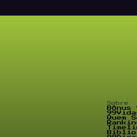
Sobre
Bônus 
99Vida
Quem S
Rankin
Timeli
Biblio