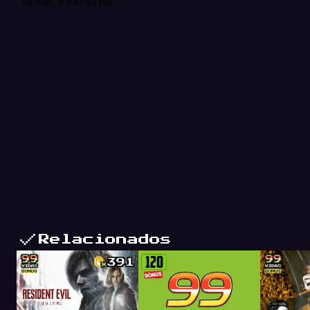
Relacionados