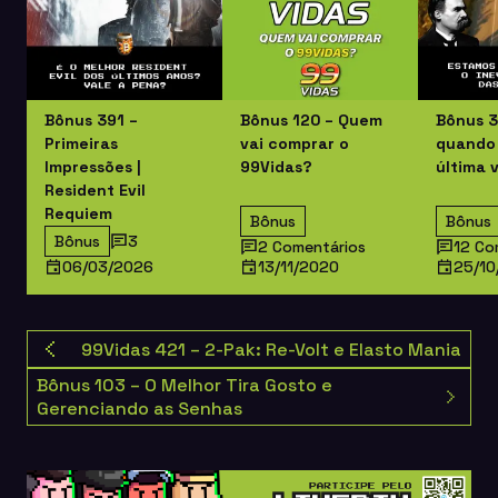
Bônus 391 –
Bônus 120 – Quem
Bônus 3
Primeiras
vai comprar o
quando 
Impressões |
99Vidas?
última 
Resident Evil
Requiem
Bônus
Bônus
Bônus
3
2 Comentários
12 Co
06/03/2026
13/11/2020
25/10
99Vidas 421 – 2-Pak: Re-Volt e Elasto Mania
Bônus 103 – O Melhor Tira Gosto e
Gerenciando as Senhas