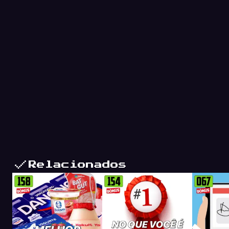
Relacionados