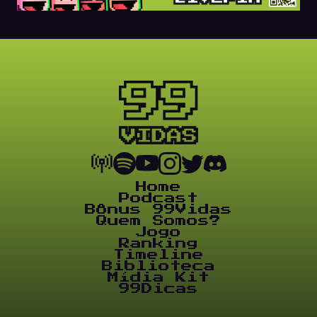
Home
Podcast
Bônus 99Vidas
Quem Somos?
Jogo
Ranking
Timeline
Biblioteca
Mídia Kit
99Dicas