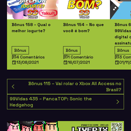
Bônus 158 – Qual o
Bônus 154 – No que
Bônus 6
melhor iogurte?
você é bom?
99Vidas 
digital 
assinat
Bônus
Bônus
Bônus
4 Comentários
1 Comentário
3 Com
13/08/2021
16/07/2021
01/11
Bônus 115 – Vai rolar o Xbox All Access no
Brasil?
99Vidas 435 – PancaTOP: Sonic the
Hedgehog