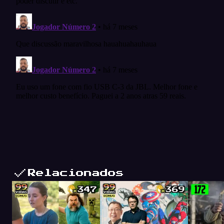
Relacionados