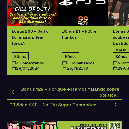
Bônus 296 – Call of
Bônus 21 – PS5 e
Bônus 3
Duty ainda tem
Funkos
soubes
força?
bastido
ficaria
Bônus
Bônus
Bônus
3 Comentários
6 Comentários
3 Com
26/04/2024
23/11/2018
29/03
Bônus 129 – Por que estamos falando sobre
política?
99Vidas 449 – Na TV: Super Campeões