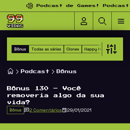
Pular para o conteúdo
Podcast de Games! Podcast d
Bônus
Todas as séries
Clones
Happy Hour dos Amigo
Podcast
Bônus
Bônus 130 – Você
removeria algo da sua
vida?
2 Comentários
29/01/2021
Bônus