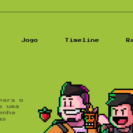
Jogo
Timeline
R
para o
s uma
enha
as