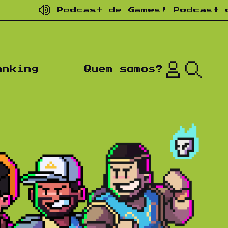
Podcast de Games! Podcast de nost
anking
Quem somos?