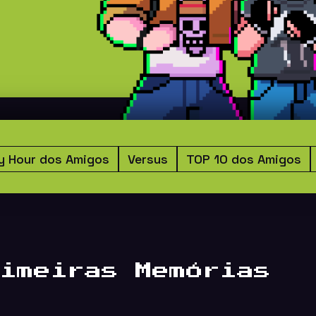
y Hour dos Amigos
Versus
TOP 10 dos Amigos
imeiras Memórias