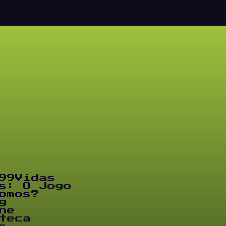
99Vidas
s: O Jogo
omos?
g
ne
teca