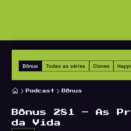
Bônus
Todas as séries
Clones
Happ
Podcast
Bônus
Bônus 281 – As Pr
da Vida