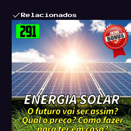
Relacionados