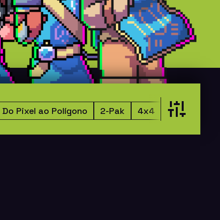
Do Pixel ao Polígono
2-Pak
4x4
Estilo 99Vid