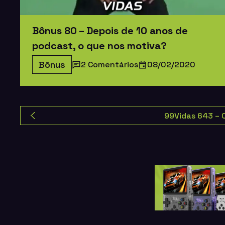
Bônus 80 – Depois de 10 anos de
podcast, o que nos motiva?
Bônus
2 Comentários
08/02/2020
99Vidas 643 – 