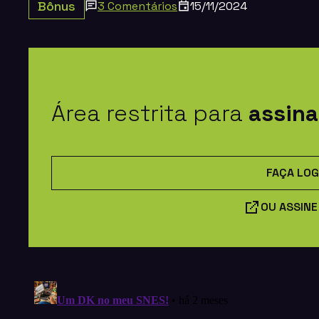
Bônus
3 Comentários
15/11/2024
Área restrita para
assina
FAÇA LOG
OU ASSINE