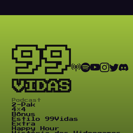
Podcast
2-Pak
4×4
Bônus
Estilo 99Vidas
Extra
Happy Hour