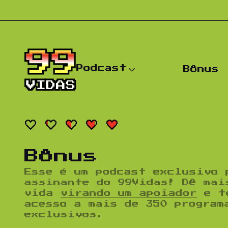
Pular para o conteúdo
Podcast
Bônus
Bônus
Esse é um podcast exclusivo 
assinante do 99Vidas! Dê mai
vida
virando um apoiador
e t
acesso a mais de 350 program
exclusivos.