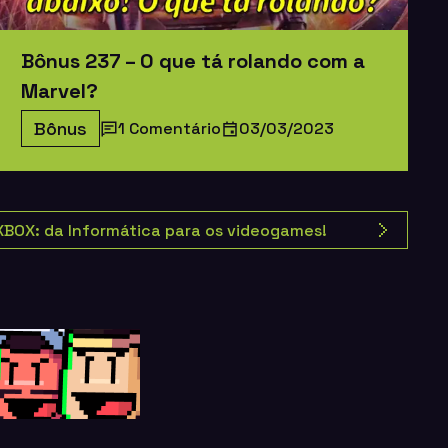
Bônus 237 – O que tá rolando com a
Marvel?
Bônus
1 Comentário
03/03/2023
XBOX: da Informática para os videogames!