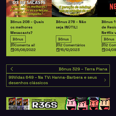
Bônus 208 – Quais
Bônus 278 – Não
Bônus 1
os melhores
seja INÚTIL!
de Resi
Mesacasts?
Netflix 
Bônus
Bônus
Bônus
Comenta aí!
2 Comentários
2 Com
05/08/2022
15/12/2023
04/0
Bônus 329 – Terra Plana
99Vidas 649 – Na TV: Hanna-Barbera e seus
desenhos clássicos