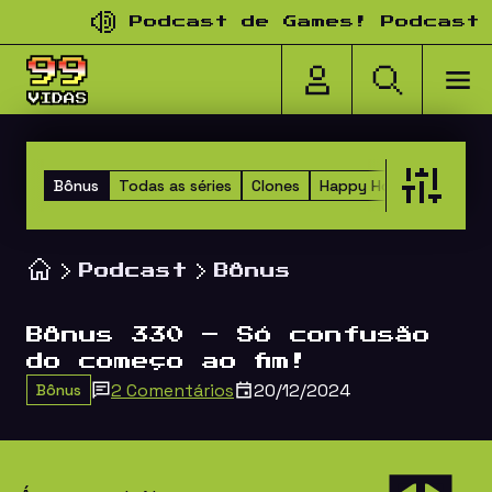
Pular para o conteúdo
Podcast de Games! Podcast d
Bônus
Todas as séries
Clones
Happy Hour dos Amigo
Podcast
Bônus
Bônus 330 – Só confusão
do começo ao fim!
2 Comentários
20/12/2024
Bônus