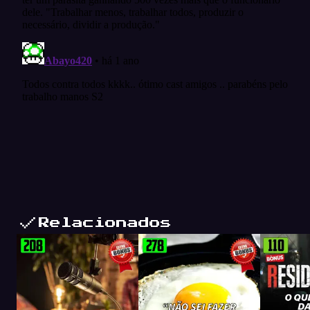
Relacionados