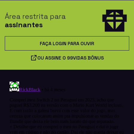
Área restrita para
assinantes
FAÇA LOGIN PARA OUVIR
OU ASSINE O 99VIDAS BÔNUS