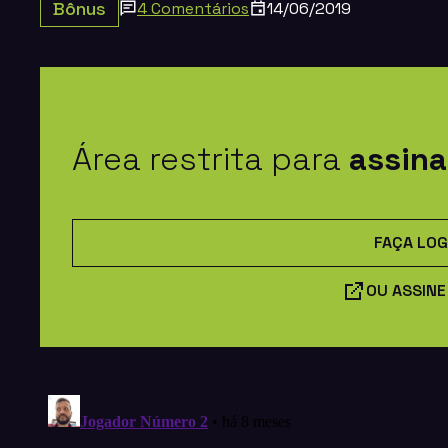
Bônus
4 Comentários
14/06/2019
Área restrita para
assina
FAÇA LOG
OU ASSINE