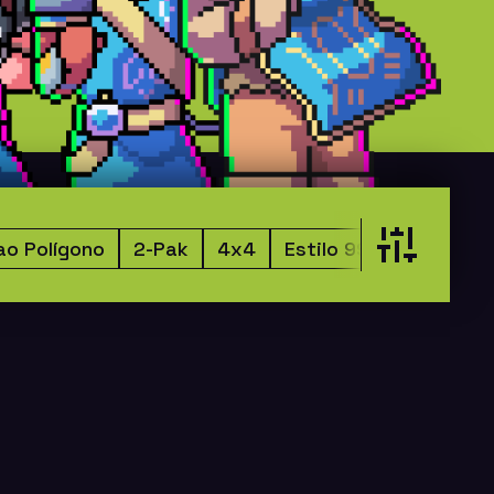
ao Polígono
2-Pak
4x4
Estilo 99Vidas
Aven