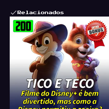
Relacionados