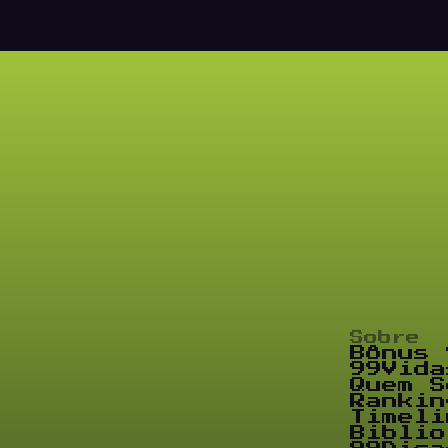
Sobre
Bônus 
99Vida
Quem S
Rankin
Timeli
Biblio