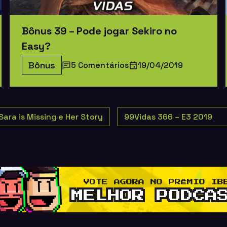
Bônus 39 – Pode jogar Sekiro no
Easy?
Bônus
5 Comentários
19/04/2019
Sara is Missing e Her Story
99Vidas 366 – E3 2019