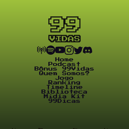
Home
Podcast
Bônus 99Vidas
Quem Somos?
Jogo
Ranking
Timeline
Biblioteca
Mídia Kit
99Dicas