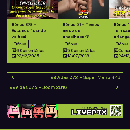
Bônus 279 –
Bônus 51 – Temos
Bônus 1
Estamos ficando
medo de
tem sau
velhos!
envelhecer?
criança
Bônus
Bônus
Bônus
6 Comentários
5 Comentários
Comen
22/12/2023
12/07/2019
24/12
99Vidas 372 – Super Mario RPG
99Vidas 373 – Doom 2016