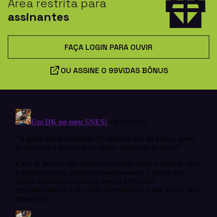
Área restrita para
assinantes
FAÇA LOGIN PARA OUVIR
OU ASSINE O 99VIDAS BÔNUS