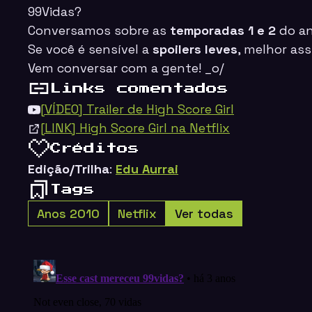
99Vidas
?
Conversamos sobre as
temporadas 1 e 2
do an
Se você é sensível a
spoilers leves
, melhor assi
Vem conversar com a gente! _o/
Links comentados
[VÍDEO] Trailer de High Score Girl
[LINK] High Score Girl na Netflix
Créditos
Edição/Trilha
:
Edu Aurrai
Tags
Anos 2010
Netflix
Ver todas