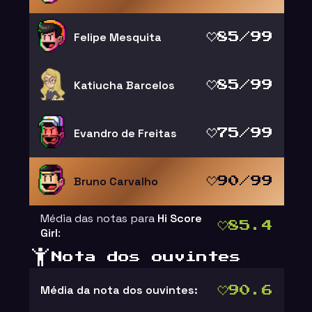
Felipe Mesquita
85/99
Katiucha Barcelos
85/99
Evandro de Freitas
75/99
Bruno Carvalho
90/99
Média das notas para
Hi Score
85.4
Girl
:
Nota dos ouvintes
Média da nota dos ouvintes:
90.6