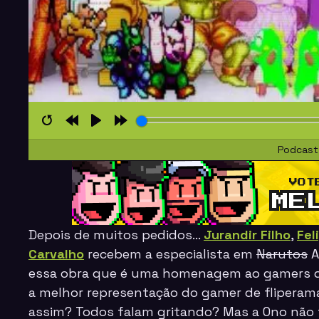
Restart
Rewind
Play
Forward
Podcast
10s
10s
Depois de muitos pedidos…
Jurandir Filho
,
Fel
Carvalho
recebem a especialista em
Narutos
A
essa obra que é uma homenagem ao gamers d
a melhor representação do gamer de fliperam
assim? Todos falam gritando? Mas a
Ono
não 