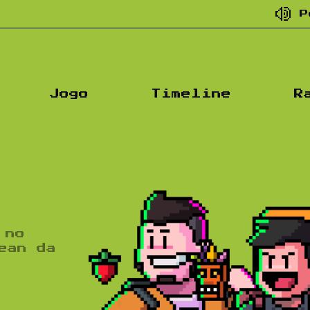
Podcast de
Jogo
Timeline
R
 no
ean da