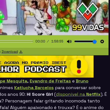
00:00
1:58:55
Mute
Sett
:
Download
ipe Mesquita
,
Evandro de Freitas
e
Bruno
nimes
Katiucha Barcelos
para conversar sobre
os anos 90:
Hi Score Girl
(
disponível na
Netflix
). É
a? Personagem falar gritando incomoda tanto
fala! Alguém apaixonado é trouxa? É o anime do