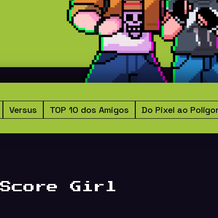
Versus
TOP 10 dos Amigos
Do Pixel ao Polígo
Score Girl