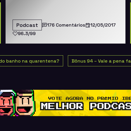
Podcast
176 Comentários
12/05/2017
96.3/99
do banho na quarentena?
Bônus 94 – Vale a pena f