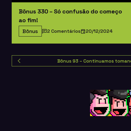
Bônus 330 – Só confusão do começo
ao fim!
Bônus
2 Comentários
20/12/2024
Bônus 93 – Continuamos toman