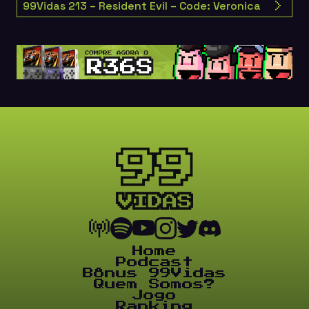
99Vidas 213 – Resident Evil – Code: Veronica
Home
Podcast
Bônus 99Vidas
Quem Somos?
Jogo
Ranking