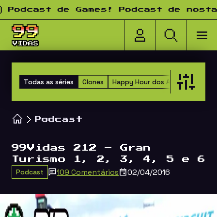
Pular para o conteúdo
dcast de Games! Podcast de nostalgi
Todas as séries
Clones
Happy Hour dos Amigos
Versu
Podcast
99Vidas 212 – Gran
Turismo 1, 2, 3, 4, 5 e 6
109 Comentários
02/04/2016
Podcast