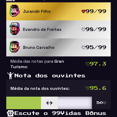
Jurandir Filho
99/99
Evandro de Freitas
98/99
Bruno Carvalho
95/99
Média das notas para
Gran
97.3
Turismo
:
Nota dos ouvintes
Média da nota dos ouvintes:
95.6
50
Escute o 99Vidas Bônus