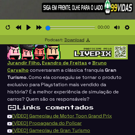
00:00
Restart
Rewind
Play
Forward
Mute
Set
Podcast:
Download
10s
10s
Jurandir Filho
,
Evandro de Freitas
e
Bruno
Carvalho
conversaram a clássica franquia
Gran
Turismo
. Como ela conseguiu se tornar o produto
exclusivo para
Playstation
mais vendido da
história? É a melhor experiência de simulação de
carros? Quem são os responsáveis?
Links comentados
[VÍDEO] Gameplay de Motor Toon Grand Prix
[VÍDEO] Propaganda do Policar
[VÍDEO] Gameplay de Gran Turismo