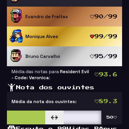
Evandro de Freitas
90/99
Monique Alves
99/99
Bruno Carvalho
95/99
Média das notas para
Resident Evil
93.6
- Code: Veronica
:
Nota dos ouvintes
Média da nota dos ouvintes:
89.3
50