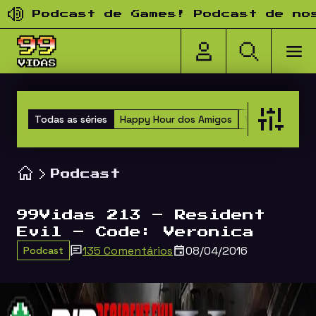
Pular para o conteúdo
Podcast de Games! Podcast de nostal
Todas as séries
Happy Hour dos Amigos
Versus
TOP 1
Podcast
99Vidas 213 – Resident
Evil – Code: Veronica
135 Comentários
08/04/2016
Podcast