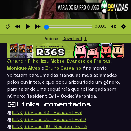
00:00
Restart
Rewind
Play
Forward
Mute
Set
Podcast:
Download
10s
10s
Jurandir Filho
,
Izzy Nobre
,
Evandro de Freitas
,
Monique Alves
e
Bruno Carvalho
finalmente
voltaram para uma das franquias mais aclamadas
pelos ouvintes, e que popularizou todo um gênero,
para falar de uma sequência que foi lançada sem
número:
Resident Evil – Code: Veronica
.
Links comentados
[LINK] 99vidas 43 - Resident Evil
[LINK] 99vidas 65 - Resident Evil 2
[LINK] 99vidas 116 - Resident Evil 3