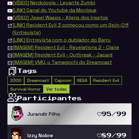
[VÍDEO] Nerdologia - Levante Zumbi
[LINK] Canal do Youtube da Monique
[VÍDEO] Jewel Wasps - Aliens dos Insetos
[LINK] Resident Evil 3 começou como um Spin-Off
(Entrevista)
[LINK] Entrevista com o dublador do Barry
[IMAGEM] Resident Evil - Revelations 2 - Claire
[IMAGEM] Resident Evil - Outbreak - Jacaré
[IMAGEM] VMU, o Tamagochi do Dreamcast
Tags
2000
Dreamcast
Capcom
SEGA
Resident Evil
Survival Horror
Ver todas
Participantes
Jurandir Filho
95/99
Izzy Nobre
89/99