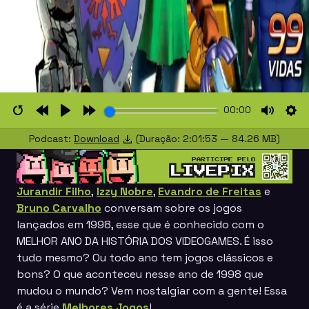
00:00
Restart
Rewind
Play
Forward
Mute
Set
Podcast:
Download
(Duração: 2:01:53 — 84.26 MB)
10s
10s
Jurandir Filho
,
Izzy Nobre
,
Evandro de Freitas
e
Bruno Carvalho
conversam sobre os jogos
lançados em 1998, esse que é conhecido com o
MELHOR ANO DA HISTÓRIA DOS VIDEOGAMES. É isso
tudo mesmo? Ou todo ano tem jogos clássicos e
bons? O que aconteceu nesse ano de 1998 que
mudou o mundo? Vem nostalgiar com a gente! Essa
é a série
Melhores Jogos
!