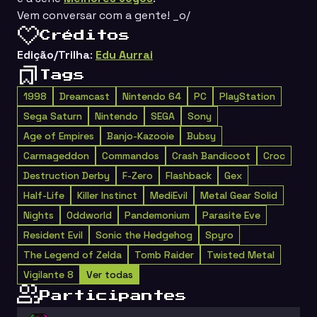
Vem conversar com a gente! _o/
Créditos
Edição/Trilha
:
Edu Aurrai
Tags
1998
Dreamcast
Nintendo 64
PC
PlayStation
Sega Saturn
Nintendo
SEGA
Sony
Age of Empires
Banjo-Kazooie
Bubsy
Carmageddon
Commandos
Crash Bandicoot
Croc
Destruction Derby
F-Zero
Flashback
Gex
Half-Life
Killer Instinct
MediEvil
Metal Gear Solid
Nights
Oddworld
Pandemonium
Parasite Eve
Resident Evil
Sonic the Hedgehog
Spyro
The Legend of Zelda
Tomb Raider
Twisted Metal
Vigilante 8
Ver todas
Participantes