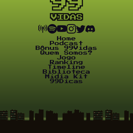
Home
Podcast
Bônus 99Vidas
Quem Somos?
Jogo
Ranking
Timeline
Biblioteca
Mídia Kit
99Dicas