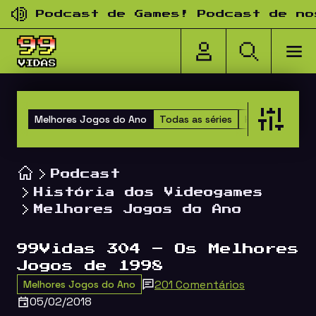
Pular para o conteúdo
Podcast de Games! Podcast de nosta
Melhores Jogos do Ano
Todas as séries
Happy Hour do
Podcast
História dos Videogames
Melhores Jogos do Ano
99Vidas 304 – Os Melhores
Jogos de 1998
201 Comentários
Melhores Jogos do Ano
05/02/2018