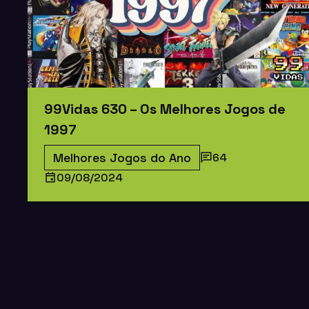
99Vidas 630 – Os Melhores Jogos de
1997
Melhores Jogos do Ano
64
09/08/2024