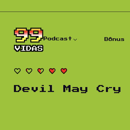
Pular para o conteúdo
Podcast
Bônus
Devil May Cry