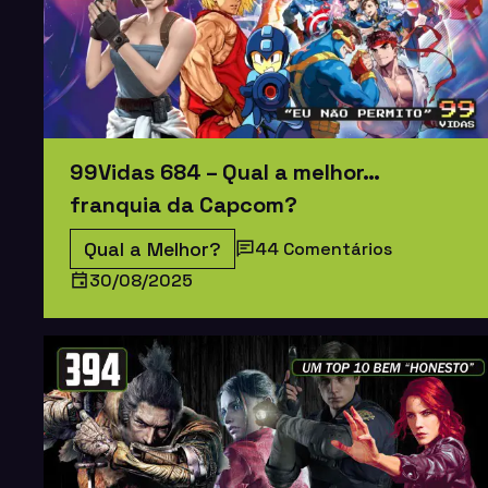
99Vidas 684 – Qual a melhor…
franquia da Capcom?
Qual a Melhor?
44 Comentários
30/08/2025