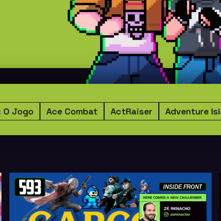
: O Jogo
Ace Combat
ActRaiser
Adventure Is