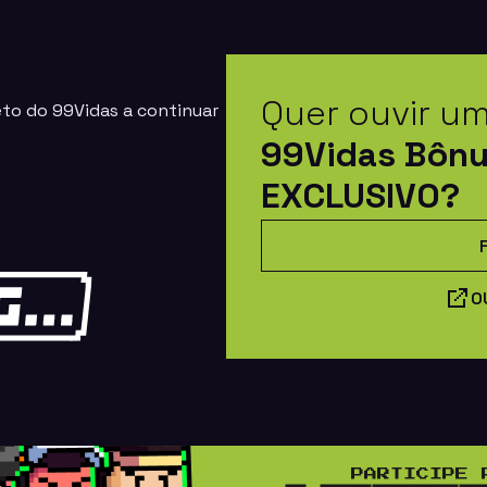
Quer ouvir u
eto do 99Vidas a continuar
99Vidas Bôn
EXCLUSIVO?
O