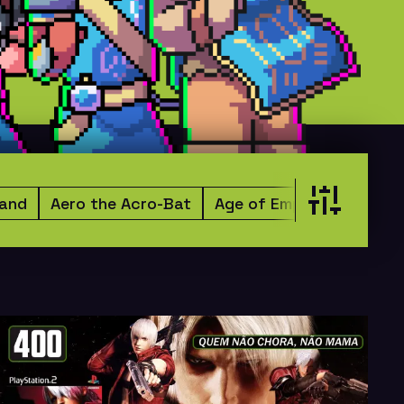
land
Aero the Acro-Bat
Age of Empires
Aladdi