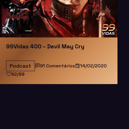
99Vidas 400 – Devil May Cry
Podcast
91 Comentários
14/02/2020
92/99