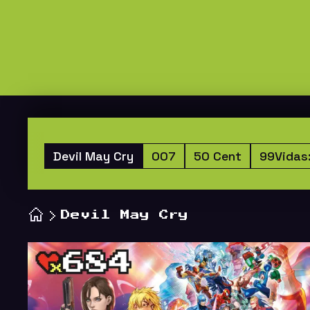
Devil May Cry
007
50 Cent
99Vidas
Devil May Cry