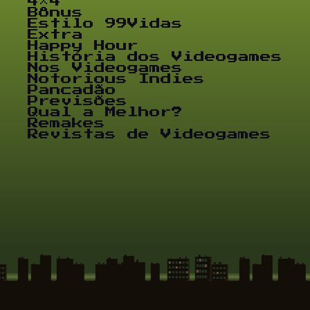
4×4
Bônus
Estilo 99Vidas
Extra
Happy Hour
História dos Videogames
Nos Videogames
Notorious Indies
Pancadão
Previsões
Qual a Melhor?
Remakes
Revistas de Videogames