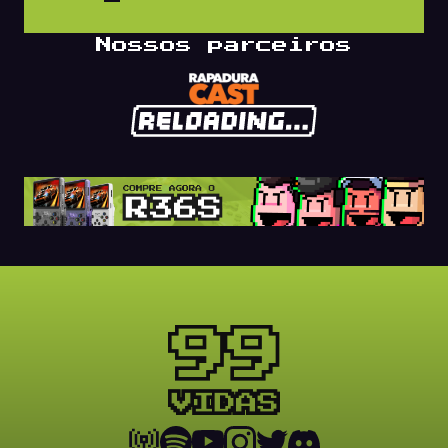
Nossos parceiros