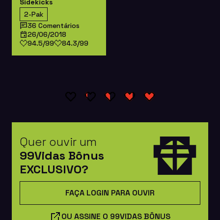
Sidekicks
2-Pak
36 Comentários
26/06/2018
94.5/99
84.3/99
Quer ouvir um
99Vidas Bônus
EXCLUSIVO?
FAÇA LOGIN PARA OUVIR
OU ASSINE O 99VIDAS BÔNUS