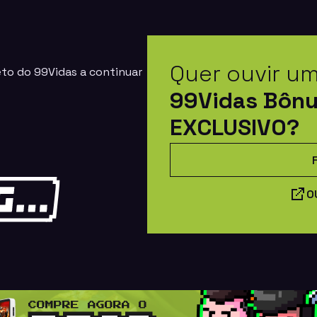
Quer ouvir u
eto do 99Vidas a continuar
99Vidas Bôn
EXCLUSIVO?
O