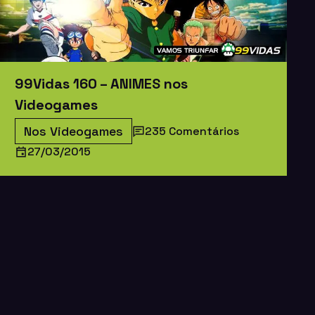
99Vidas 160 – ANIMES nos
Videogames
Nos Videogames
235 Comentários
27/03/2015