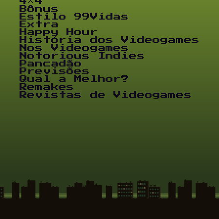
4×4
Bônus
Estilo 99Vidas
Extra
Happy Hour
História dos Videogames
Nos Videogames
Notorious Indies
Pancadão
Previsões
Qual a Melhor?
Remakes
Revistas de Videogames