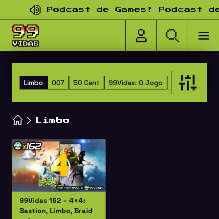
Pular para o conteúdo
Podcast de Games! Podcast de 
Limbo
007
50 Cent
99Vidas: O Jogo
Ace Combat
Limbo
99Vidas 162 – 4×4:
Bastion, Limbo, Braid