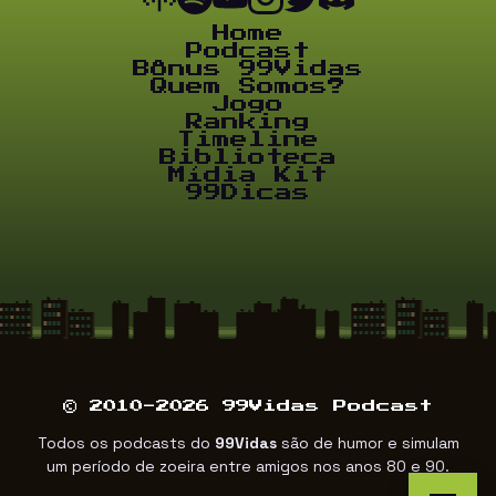
Home
Podcast
Bônus 99Vidas
Quem Somos?
Jogo
Ranking
Timeline
Biblioteca
Mídia Kit
99Dicas
© 2010-2026 99Vidas Podcast
Todos os podcasts do
99Vidas
são de humor e simulam
um período de zoeira entre amigos nos anos 80 e 90.