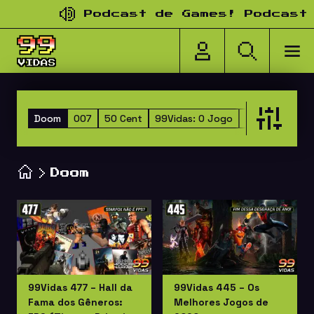
Pular para o conteúdo
Podcast de Games! Podcast d
Doom
007
50 Cent
99Vidas: O Jogo
Ace Combat
Doom
99Vidas 477 – Hall da
99Vidas 445 – Os
Fama dos Gêneros:
Melhores Jogos de