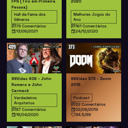
FPS (Tiro em Primeira
2020
Pessoa)
Hall da Fama dos
Melhores Jogos do
Gêneros
Ano
78 Comentários
161 Comentários
13/08/2021
24/12/2020
99Vidas 409 – John
99Vidas 373 – Doom
Romero e John
2016
Carmack
Verdadeiros
Podcast
Arquitetos
32 Comentários
87 Comentários
02/08/2019
18/04/2020
94.5/99