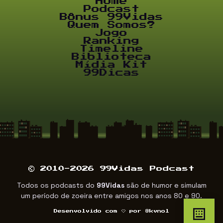
Home
Podcast
Bônus 99Vidas
Quem Somos?
Jogo
Ranking
Timeline
Biblioteca
Mídia Kit
99Dicas
© 2010-2026 99Vidas Podcast
Todos os podcasts do
99Vidas
são de humor e simulam
um período de zoeira entre amigos nos anos 80 e 90.
Desenvolvido com
por
@kvnol