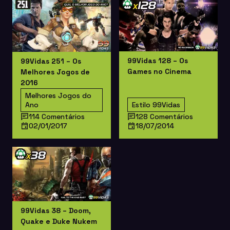
99Vidas 128 – Os
99Vidas 251 – Os
Games no Cinema
Melhores Jogos de
2016
Melhores Jogos do
Ano
Estilo 99Vidas
114 Comentários
128 Comentários
02/01/2017
18/07/2014
99Vidas 38 – Doom,
Quake e Duke Nukem