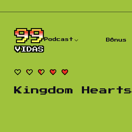
Pular para o conteúdo
Podcast
Bônus
Kingdom Heart