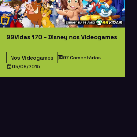
99Vidas 170 – Disney nos Videogames
Nos Videogames
97 Comentários
05/06/2015