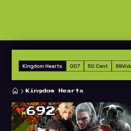
Kingdom Hearts
007
50 Cent
99Vid
Kingdom Hearts