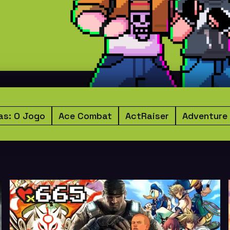
as: O Jogo
Ace Combat
ActRaiser
Adventure 