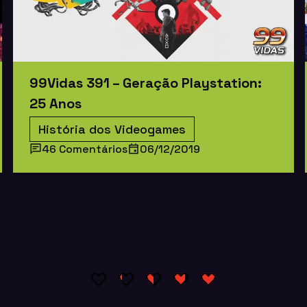
99Vidas 391 – Geração Playstation:
25 Anos
História dos Videogames
46 Comentários
06/12/2019