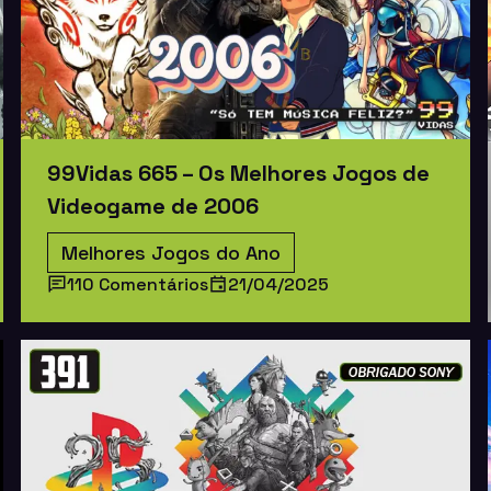
99Vidas 665 – Os Melhores Jogos de
Videogame de 2006
Melhores Jogos do Ano
110 Comentários
21/04/2025