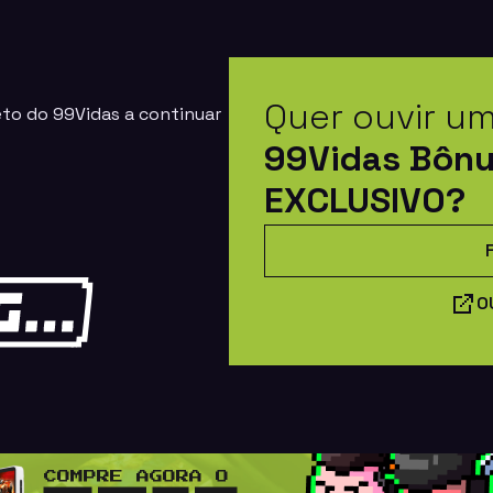
Quer ouvir u
eto do 99Vidas a continuar
99Vidas Bôn
EXCLUSIVO?
O