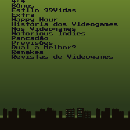
4×4
Bônus
Estilo 99Vidas
Extra
Happy Hour
História dos Videogames
Nos Videogames
Notorious Indies
Pancadão
Previsões
Qual a Melhor?
Remakes
Revistas de Videogames