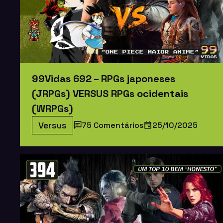
99Vidas 692 – RPGs japoneses
(JRPGs) VERSUS RPGs ocidentais
(WRPGs)
Versus
75 Comentários
25/10/2025