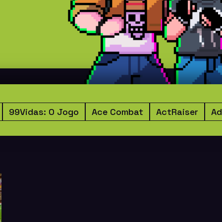
99Vidas: O Jogo
Ace Combat
ActRaiser
Ad