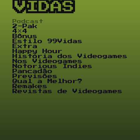
Podcast
2-Pak
4×4
Bônus
Estilo 99Vidas
Extra
Happy Hour
História dos Videogames
Nos Videogames
Notorious Indies
Pancadão
Previsões
Qual a Melhor?
Remakes
Revistas de Videogames