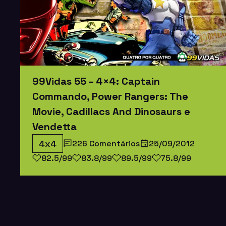
99Vidas 55 – 4×4: Captain
Commando, Power Rangers: The
Movie, Cadillacs And Dinosaurs e
Vendetta
4x4
226 Comentários
25/09/2012
82.5/99
83.8/99
89.5/99
75.8/99