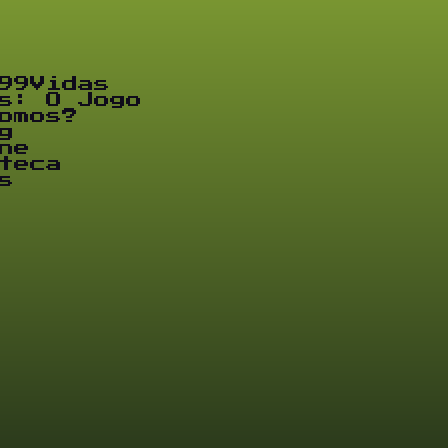
99Vidas
s: O Jogo
omos?
g
ne
teca
s