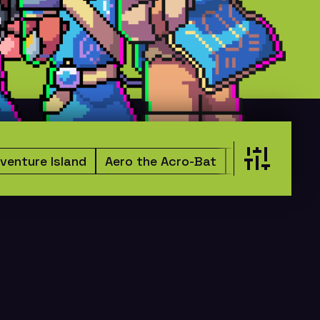
venture Island
Aero the Acro-Bat
Age of Empir