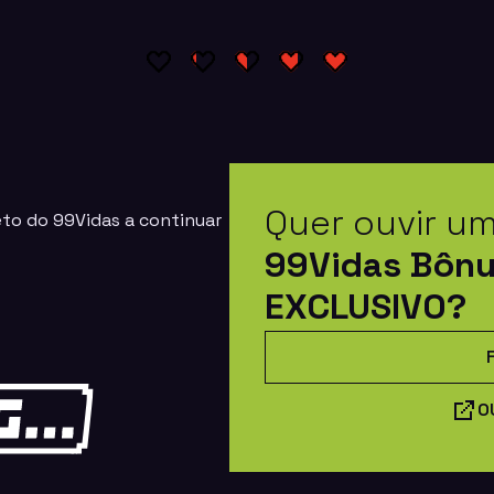
Quer ouvir u
eto do 99Vidas a continuar
99Vidas Bôn
EXCLUSIVO?
O