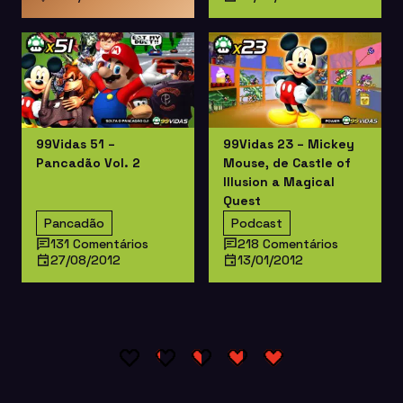
99Vidas 51 –
99Vidas 23 – Mickey
Pancadão Vol. 2
Mouse, de Castle of
Illusion a Magical
Quest
Pancadão
Podcast
131 Comentários
218 Comentários
27/08/2012
13/01/2012