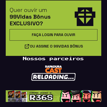
Quer ouvir um
99Vidas Bônus
EXCLUSIVO?
FAÇA LOGIN PARA OUVIR
OU ASSINE O 99VIDAS BÔNUS
Nossos parceiros