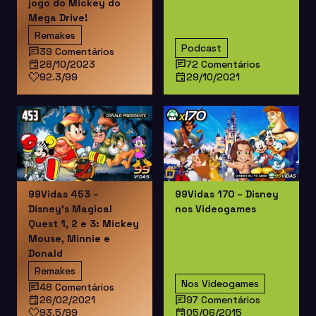
jogo do Mickey do
Mega Drive!
Remakes
Podcast
39 Comentários
28/10/2023
72 Comentários
92.3/99
29/10/2021
99Vidas 453 –
99Vidas 170 – Disney
Disney’s Magical
nos Videogames
Quest 1, 2 e 3: Mickey
Mouse, Minnie e
Donald
Remakes
Nos Videogames
48 Comentários
26/02/2021
97 Comentários
93.5/99
05/06/2015