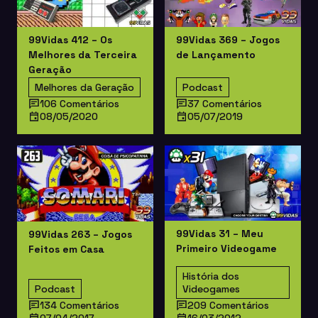
99Vidas 412 – Os
99Vidas 369 – Jogos
Melhores da Terceira
de Lançamento
Geração
Melhores da Geração
Podcast
106 Comentários
37 Comentários
08/05/2020
05/07/2019
99Vidas 31 – Meu
99Vidas 263 – Jogos
Primeiro Videogame
Feitos em Casa
História dos
Podcast
Videogames
134 Comentários
209 Comentários
07/04/2017
16/03/2012