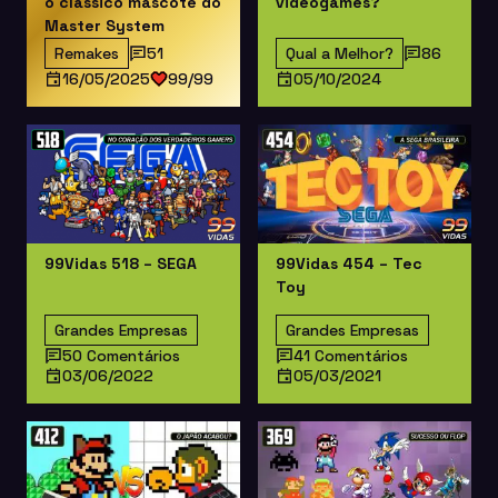
o clássico mascote do
videogames?
Master System
Remakes
51
Qual a Melhor?
86
16/05/2025
99/99
05/10/2024
99Vidas 518 – SEGA
99Vidas 454 – Tec
Toy
Grandes Empresas
Grandes Empresas
50 Comentários
41 Comentários
03/06/2022
05/03/2021