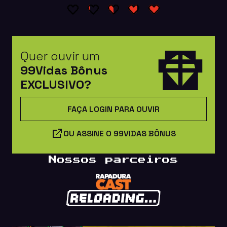
Quer ouvir um
99Vidas Bônus
EXCLUSIVO?
FAÇA LOGIN PARA OUVIR
OU ASSINE O 99VIDAS BÔNUS
Nossos parceiros