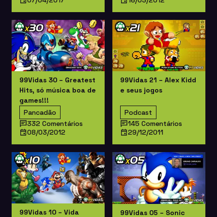
99Vidas 30 – Greatest
99Vidas 21 – Alex Kidd
Hits, só música boa de
e seus jogos
games!!!
Pancadão
Podcast
332 Comentários
145 Comentários
08/03/2012
29/12/2011
99Vidas 10 – Vida
99Vidas 05 – Sonic