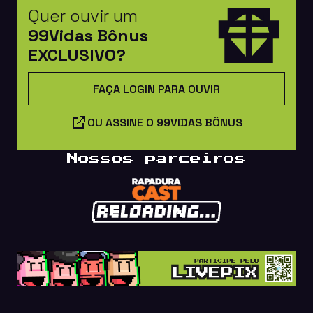
Quer ouvir um
99Vidas Bônus
EXCLUSIVO?
FAÇA LOGIN PARA OUVIR
OU ASSINE O 99VIDAS BÔNUS
Nossos parceiros