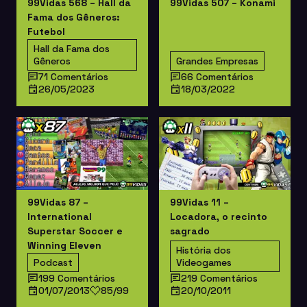
99Vidas 568 – Hall da
99Vidas 507 – Konami
Fama dos Gêneros:
Futebol
Hall da Fama dos
Gêneros
Grandes Empresas
71 Comentários
66 Comentários
26/05/2023
18/03/2022
99Vidas 87 –
99Vidas 11 –
International
Locadora, o recinto
Superstar Soccer e
sagrado
Winning Eleven
História dos
Podcast
Videogames
199 Comentários
219 Comentários
01/07/2013
85/99
20/10/2011