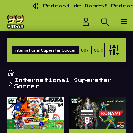
Pular para o conteúdo
Podcast de Games! Podcast
International Superstar Soccer
007
50 Cent
99Vidas
International Superstar
Soccer